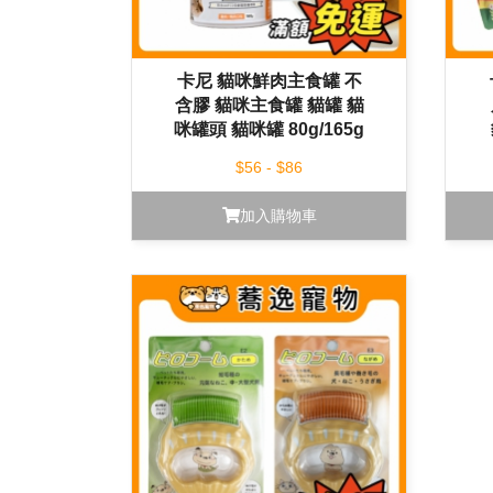
卡尼 貓咪鮮肉主食罐 不
含膠 貓咪主食罐 貓罐 貓
咪罐頭 貓咪罐 80g/165g
$56 - $86
加入購物車