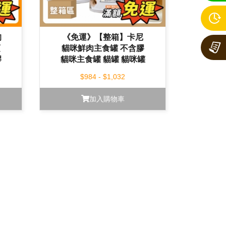
狗
《免運》【整箱】卡尼
頭
貓咪鮮肉主食罐 不含膠
膠
貓咪主食罐 貓罐 貓咪罐
頭 貓咪罐 165g
$984 - $1,032
加入購物車