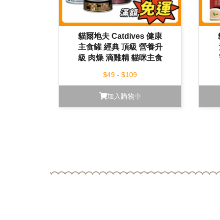
貓爾地夫 Catdives 健康
主食罐 經典 頂級 營養升
級 肉燥 滴雞精 貓咪主食
罐 貓餐包
$49 - $109
加入購物車