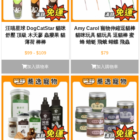
汪喵星球 DogCatStar 貓咪
Amy Carol 寵物伸縮逗貓棒
舒壓 頂級 木天蓼 蟲癭果 貓
貓咪玩具 貓玩具 逗貓棒 蜜
薄荷 棒棒
蜂 蜻蜓 飛蛾 蝴蝶 飛蟲
$99 - $109
$79
加入購物車
加入購物車