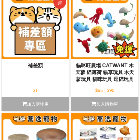
補差額
貓咪旺農場 CATWANT 木
天蓼 貓薄荷 貓草玩具 木天
蓼玩具 貓咪玩具 逗貓玩具
$1
$55 - $90
加入購物車
加入購物車