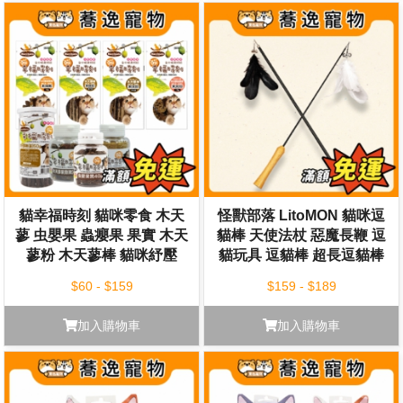
貓幸福時刻 貓咪零食 木天
怪獸部落 LitoMON 貓咪逗
蓼 虫嬰果 蟲癭果 果實 木天
貓棒 天使法杖 惡魔長鞭 逗
蓼粉 木天蓼棒 貓咪紓壓
貓玩具 逗貓棒 超長逗貓棒
$60 - $159
$159 - $189
加入購物車
加入購物車