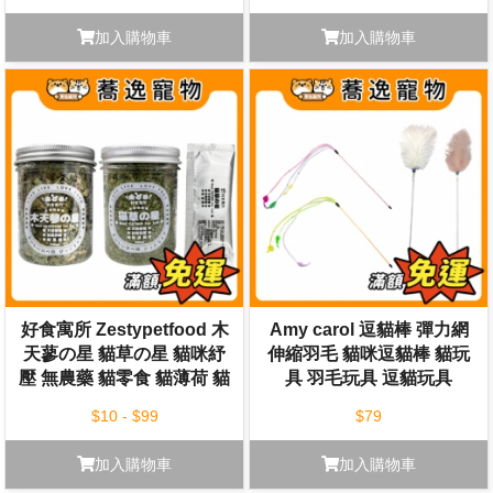
加入購物車
加入購物車
好食寓所 Zestypetfood 木
Amy carol 逗貓棒 彈力網
天蓼の星 貓草の星 貓咪紓
伸縮羽毛 貓咪逗貓棒 貓玩
壓 無農藥 貓零食 貓薄荷 貓
具 羽毛玩具 逗貓玩具
草 木天蓼
$10 - $99
$79
加入購物車
加入購物車