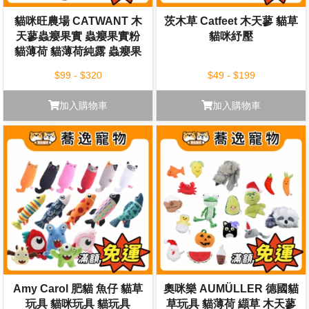
貓咪旺農場 CATWANT 木
茨木草 Catfeet 木天蓼 貓草
天蓼蟲癭果實 蟲癭果實粉
貓咪紓壓
貓薄荷 貓薄荷純露 蟲癭果
純露 10g/40g/100ml
$99 - $320
$49 - $199
加入購物車
加入購物車
Amy Carol 肥貓 魚仔 貓草
奧咪樂 AUMÜLLER 德國貓
玩具 貓咪玩具 貓玩具
草玩具 貓薄荷 纈草 木天蓼