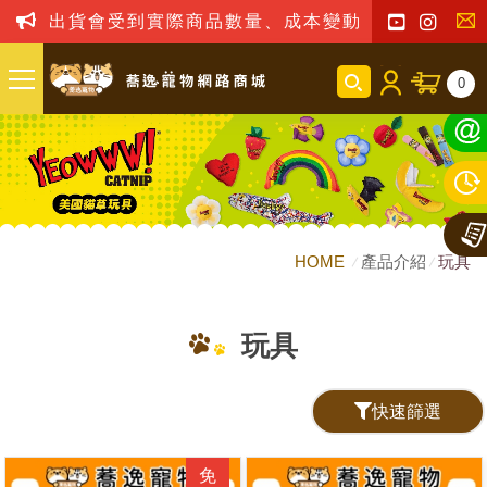
出貨會受到實際商品數量、成本變動之影響，我司保
聯
0
絡
我
們
HOME
產品介紹
玩具
玩具
快速篩選