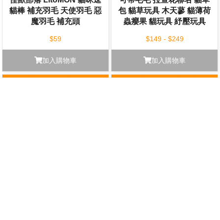
貓棒 補充羽毛 天使羽毛 惡
包 貓草玩具 木天蓼 貓薄荷
魔羽毛 補充頭
蟲癭果 貓玩具 紓壓玩具
$59
$149 - $249
加入購物車
加入購物車
貓壹 neco ichi 貓零食 貓咪
【出清】《顏色隨機》美國
零食 極上減鹽香脆小魚乾
KONG Dog 狗狗玩具 塞食
(含化毛木天蓼粉) 30g
玩具 紓壓玩具 寵物玩具