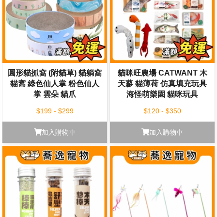
圓形貓抓窩 (附貓草) 貓躺窩
貓咪旺農場 CATWANT 木
貓窩 綠色仙人掌 粉色仙人
天蓼 貓薄荷 仿真填充玩具
掌 雲朵 貓爪
海怪萌樂園 貓咪玩具
$199 - $299
$120 - $350
加入購物車
加入購物車