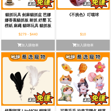
貓抓玩具 劍麻貓抓盆 芭娜
《不挑色》叮噹球
娜香蕉貓抓板 耐抓 紓壓 瓦
楞紙 麻繩 貓咪玩具 貓抓板
貓玩具
$279 - $440
$10
加入購物車
加入購物車
怪獸部落 LitoMON 貓咪逗
可蒂毛毛 拉查花聯名 貓草