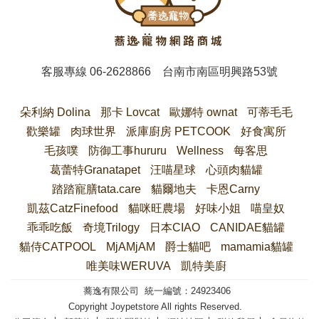
客服專線
06-2628866
台南市南區明興路53號
朵利納 Dolina
那卡 Lovcat
歐娜特 ownat
可蒂毛毛
歡樂罐
肉球世界
派庫廚房 PETCOOK
好食寓所
毛孩噗
防御工事hururu
Wellness
每客思
葛蕾特Granatapet
汪喵星球
心頭肉貓罐
踏踏寵膳tata.care
貓爾地夫
卡恩Carny
凱茲CatzFinefood
貓咪旺農場
好味小姐
喵皇奴
乖乖吃飯
奇境Trilogy
日本CIAO
CANIDAE貓罐
貓侍CATPOOL
MjAMjAM
爵士貓吧
mamamia貓罐
唯美味WERUVA
凱特美廚
蕎逸有限公司 統一編號：24923406
Copyright Joypetstore All rights Reserved.