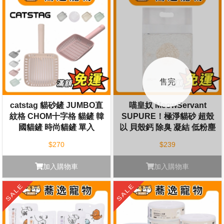
catstag 貓砂鏟 JUMBO直
喵皇奴 MeowServant
紋格 CHOM十字格 貓鏟 韓
SUPURE！極淨貓砂 超殼
國貓鏟 時尚貓鏟 單入
以 貝殼鈣 除臭 凝結 低粉塵
2.5kg
$270
$239
加入購物車
加入購物車