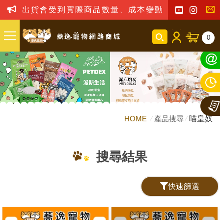
出貨會受到實際商品數量、成本變動之影響，我司
聯
0
絡
我
們
HOME
產品搜尋
喵皇奴
搜尋結果
快速篩選