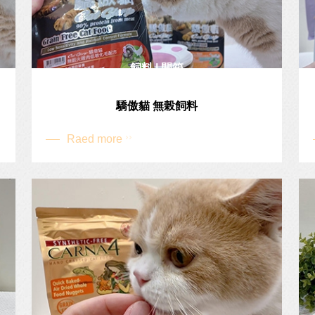
飼料 | 開箱
驕傲貓 無榖飼料
Raed more