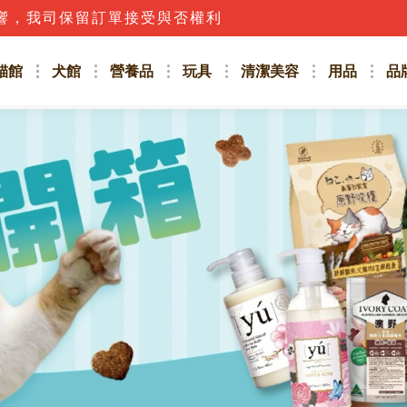
響，我司保留訂單接受與否權利
話，應立即撥打165防詐騙專線或詢問客服人員唷!!
貓館
犬館
營養品
玩具
清潔美容
用品
品