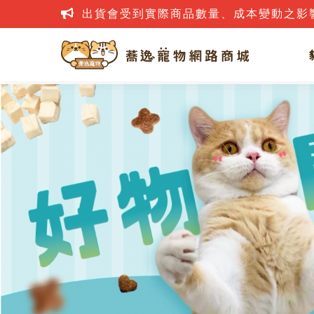
出貨會受到實際商品數量、成本變動之影
網路詐騙案件層出不窮，若接到疑似詐騙電