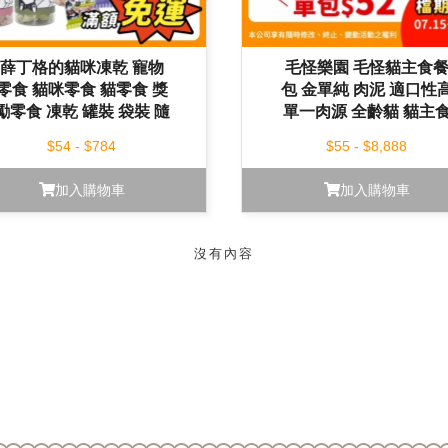
薛丁格的貓咪凍乾 寵物
毛怪樂園 毛怪貓主食
零食 貓咪零食 貓零食 獎
包 金單純 肉泥 適口性
勵零食 凍乾 罐裝 袋裝 隨
單一肉源 全齡貓 貓主
手包
貓餐包 貓
$54 - $784
$55 - $8,888
加入購物車
加入購物車
沒有內容