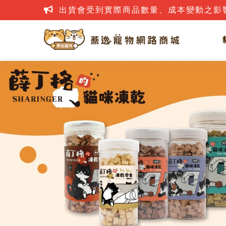
網路詐騙案件層出不窮，若接到疑似詐騙電