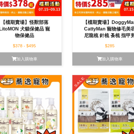
【檔期賣場】怪獸部落
【檔期賣場】DoggyMa
LitoMON 犬貓保健品 寵
CattyMan 寵物修毛美
物保健品
尼龍梳 針梳 蚤梳 指甲
磨甲銼組 修容 梳毛
$378 - $495
$285
加入購物車
加入購物車