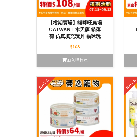
【檔期賣場】貓咪旺農場
CATWANT 木天蓼 貓薄
荷 仿真填充玩具 貓咪玩
具
$108
加入購物車