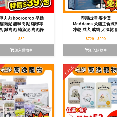
厚肉肉 hoorooroo 早點
即期出清 麥卡登
貓肉泥 貓咪肉泥 貓咪零
McAdams 犬貓主食凍
食 雞肉泥 鮪魚泥 肉泥條
凍乾 成犬 成貓 犬凍乾 
貓零食 貓點心 15g*4入
凍乾 凍乾糧
$39
$729 - $990
加入購物車
加入購物車