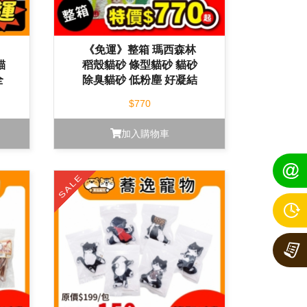
《免運》整箱 瑪西森林
貓
稻殼貓砂 條型貓砂 貓砂
全
除臭貓砂 低粉塵 好凝結
咪
好吸收
$770
加入購物車