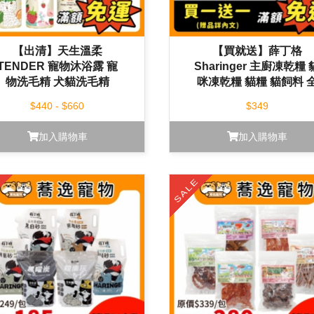
【出清】天生溫柔
【買就送】薛丁格
TENDER 寵物沐浴露 寵
Sharinger 主廚凍乾糧 
物洗毛精 犬貓洗毛精
咪凍乾糧 貓糧 貓飼料 
250ml/480ml
齡貓 凍乾粉 益生菌 貓
$440 - $660
$349
飼料
加入購物車
加入購物車