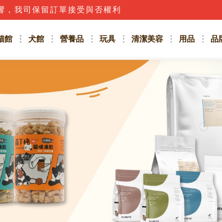
話，應立即撥打165防詐騙專線或詢問客服人員唷!!
貓館
犬館
營養品
玩具
清潔美容
用品
品