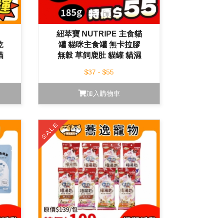
紐萃寶 NUTRIPE 主食貓
乾
罐 貓咪主食罐 無卡拉膠
貓
無穀 草飼鹿肚 貓罐 貓濕
食
$37 - $55
加入購物車