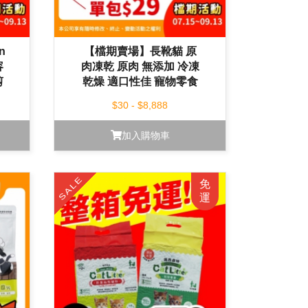
n
【檔期賣場】長靴貓 原
容
肉凍乾 原肉 無添加 冷凍
剪
乾燥 適口性佳 寵物零食
狗零食 貓零食 小包裝
$30 - $8,888
加入購物車