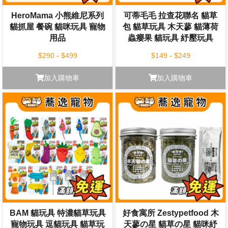
HeroMama 小熊維尼系列
可蒂毛毛 拉查花聯名 貓草
貓抓屋 餐碗 貓咪玩具 寵物
包 貓草玩具 木天蓼 貓薄荷
用品
蟲癭果 貓玩具 紓壓玩具
$290 - $499
$149 - $249
加入購物車
加入購物車
BAM 貓玩具 特濃貓草玩具
好食寓所 Zestypetfood 木
寵物玩具 逗貓玩具 貓草玩
天蓼の星 貓草の星 貓咪紓