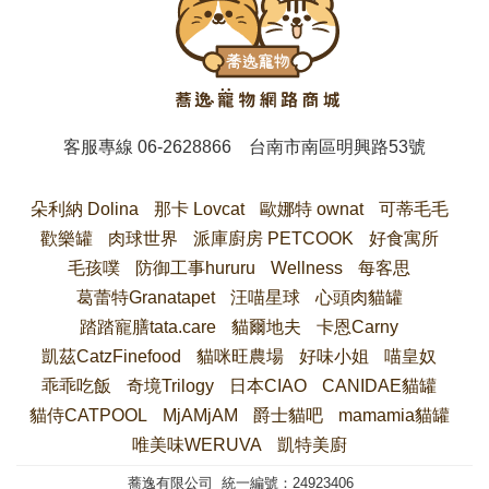
客服專線
06-2628866
台南市南區明興路53號
朵利納 Dolina
那卡 Lovcat
歐娜特 ownat
可蒂毛毛
歡樂罐
肉球世界
派庫廚房 PETCOOK
好食寓所
毛孩噗
防御工事hururu
Wellness
每客思
葛蕾特Granatapet
汪喵星球
心頭肉貓罐
踏踏寵膳tata.care
貓爾地夫
卡恩Carny
凱茲CatzFinefood
貓咪旺農場
好味小姐
喵皇奴
乖乖吃飯
奇境Trilogy
日本CIAO
CANIDAE貓罐
貓侍CATPOOL
MjAMjAM
爵士貓吧
mamamia貓罐
唯美味WERUVA
凱特美廚
蕎逸有限公司 統一編號：24923406