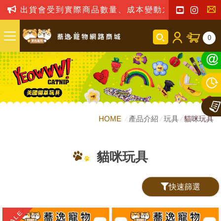
貨會受到實際商品數量、成本變動之影響，我司保留訂單
聯
0
絡
我
們
HOME
產品介紹
玩具
貓咪玩具
貓咪玩具
快速篩選