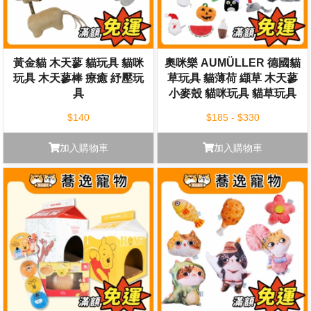
黃金貓 木天蓼 貓玩具 貓咪
奧咪樂 AUMÜLLER 德國貓
玩具 木天蓼棒 療癒 紓壓玩
草玩具 貓薄荷 纈草 木天蓼
具
小麥殼 貓咪玩具 貓草玩具
紓壓玩具 寵物玩具
$140
$185 - $330
加入購物車
加入購物車