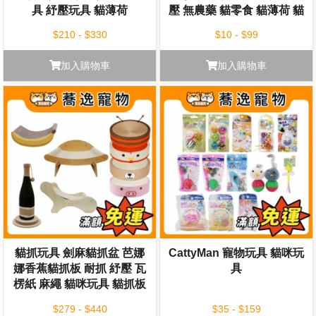
具 紓壓玩具 貓薄荷
壓 無農藥 貓零食 貓薄荷 貓
草 木天蓼
$210 - $330
$10 - $99
加入購物車
加入購物車
貓抓玩具 劍麻貓抓盆 芭娜
CattyMan 寵物玩具 貓咪玩
娜香蕉貓抓板 耐抓 紓壓 瓦
具
楞紙 麻繩 貓咪玩具 貓抓板
貓玩具
$279 - $440
$35 - $159