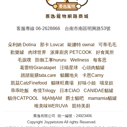
客服專線
06-2628866
台南市南區明興路53號
朵利納 Dolina
那卡 Lovcat
歐娜特 ownat
可蒂毛毛
歡樂罐
肉球世界
派庫廚房 PETCOOK
好食寓所
毛孩噗
防御工事hururu
Wellness
每客思
葛蕾特Granatapet
汪喵星球
心頭肉貓罐
踏踏寵膳tata.care
貓爾地夫
卡恩Carny
凱茲CatzFinefood
貓咪旺農場
好味小姐
喵皇奴
乖乖吃飯
奇境Trilogy
日本CIAO
CANIDAE貓罐
貓侍CATPOOL
MjAMjAM
爵士貓吧
mamamia貓罐
唯美味WERUVA
凱特美廚
蕎逸有限公司 統一編號：24923406
Copyright Joypetstore All rights Reserved.