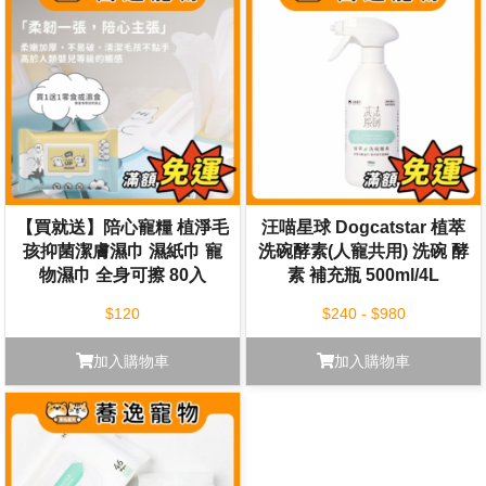
【買就送】陪心寵糧 植淨毛
汪喵星球 Dogcatstar 植萃
孩抑菌潔膚濕巾 濕紙巾 寵
洗碗酵素(人寵共用) 洗碗 酵
物濕巾 全身可擦 80入
素 補充瓶 500ml/4L
$120
$240 - $980
加入購物車
加入購物車