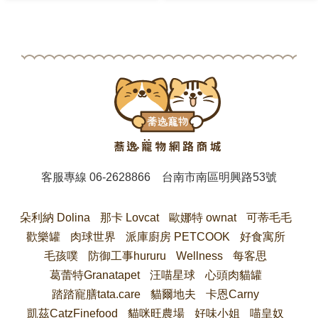
客服專線
06-2628866
台南市南區明興路53號
朵利納 Dolina
那卡 Lovcat
歐娜特 ownat
可蒂毛毛
歡樂罐
肉球世界
派庫廚房 PETCOOK
好食寓所
毛孩噗
防御工事hururu
Wellness
每客思
葛蕾特Granatapet
汪喵星球
心頭肉貓罐
踏踏寵膳tata.care
貓爾地夫
卡恩Carny
凱茲CatzFinefood
貓咪旺農場
好味小姐
喵皇奴