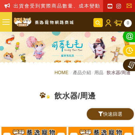
出貨會受到實際商品數量、成本變動之影響，我司
聯
0
絡
我
們
HOME
產品介紹
用品
飲水器/周邊
飲水器/周邊
快速篩選