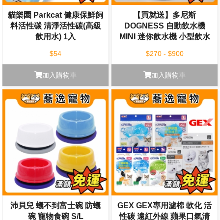
貓樂園 Parkcat 健康保鮮飼
【買就送】多尼斯
料活性碳 清淨活性碳(高級
DOGNESS 自動飲水機
飲用水) 1入
MINI 迷你飲水機 小型飲水
機
$54
$270 - $900
加入購物車
加入購物車
沛貝兒 蟻不到富士碗 防蟻
GEX GEX專用濾棉 軟化 活
碗 寵物食碗 S/L
性碳 遠紅外線 蘋果口氣清