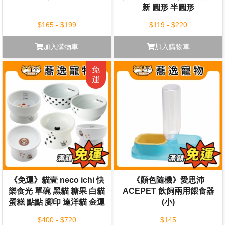
新 圓形 半圓形
$165 - $199
$119 - $220
加入購物車
加入購物車
《免運》貓壹 neco ichi 快
《顏色隨機》愛思沛
樂食光 單碗 黑貓 糖果 白貓
ACEPET 飲飼兩用餵食器
蛋糕 點點 腳印 達洋貓 金運
(小)
藍 水碗 食碗
$400 - $720
$145