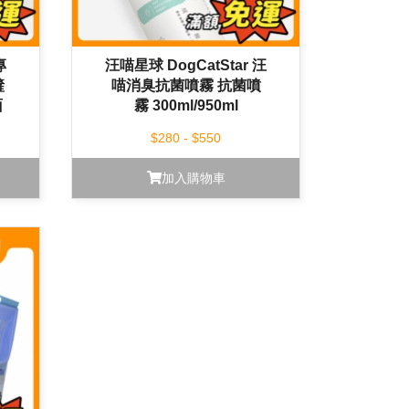
專
汪喵星球 DogCatStar 汪
鏟
喵消臭抗菌噴霧 抗菌噴
面
霧 300ml/950ml
支
$280 - $550
加入購物車