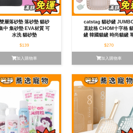
雙層落砂墊 落砂墊 貓砂
catstag 貓砂鏟 JUMB
集中 集砂墊 EVA材質 可
直紋格 CHOM十字格 
水洗 貓砂墊
鏟 韓國貓鏟 時尚貓鏟 
入
$139
$270
加入購物車
加入購物車