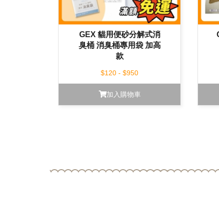
GEX 貓用便砂分解式消
臭桶 消臭桶專用袋 加高
款
$120 - $950
加入購物車