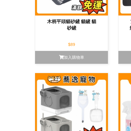
木柄平頭貓砂鏟 貓鏟 貓
砂鏟
$89
加入購物車