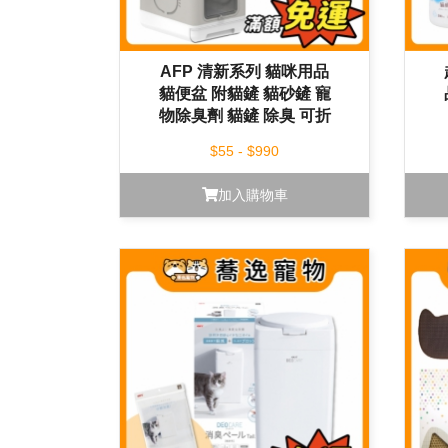
AFP 清新系列 貓咪用品
貓便盆 附貓鏟 貓砂鏟 寵
物除臭劑 貓鏟 除臭 可折
疊 抽折式
$55 - $990
加入購物車