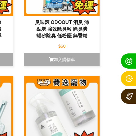
O
臭味滾 ODOOUT 消臭 沛
貓
點炭 強效除臭粒 除臭炭
單
貓砂除臭 低粉塵 無香精
80g
$50
加入購物車