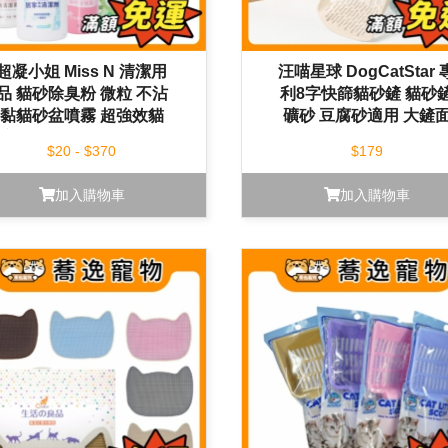
超凝小姐 Miss N 清潔用
汪喵星球 DogCatStar 
品 貓砂除臭粉 微粒 不沾
利8字快篩貓砂鏟 貓砂
黏貓砂盆噴霧 超強效貓
礦砂 豆腐砂適用 大鏟
廁清潔慕斯 貓便盆清潔
輕鬆鏟 多功能貓砂鏟 1
$20 - $370
$179
消臭 抗菌 零酒精
加入購物車
加入購物車