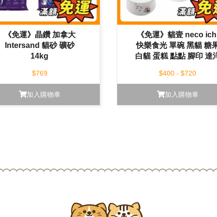
《免運》晶鑽 加拿大
《免運》貓壹 neco ich
Intersand 貓砂 礦砂
快樂食光 單碗 黑貓 糖
14kg
白貓 蛋糕 點點 腳印 達
貓 金運藍 水碗 食碗
$769
$400 - $720
加入購物車
加入購物車