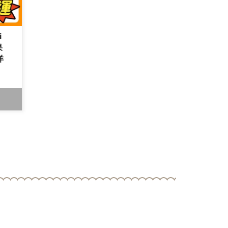
i
果
洋