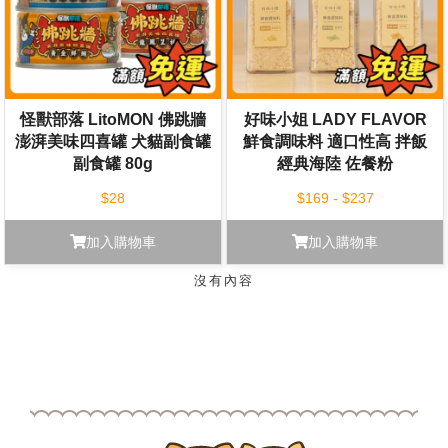
怪獸部落 LitoMON 佛跳牆
好味小姐 LADY FLAVOR
澎湃美味四喜罐 犬貓副食罐
鮮食調味料 適口性高 拌飯
副食罐 80g
經典海陸 佐餐粉
$28
$169 - $237
加入購物車
加入購物車
沒有內容