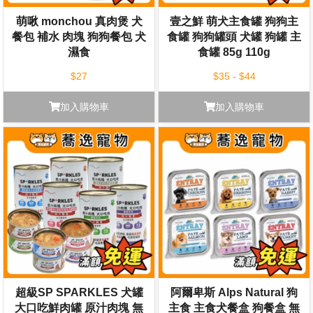
萌啾 monchou 真肉煲 犬
壹之鮮 萌犬主食罐 狗狗主
餐包 補水 肉塊 狗狗餐包 犬
食罐 狗狗罐頭 犬罐 狗罐 主
濕食
食罐 85g 110g
$27
$35 - $44
加入購物車
加入購物車
超級SP SPARKLES 犬罐
阿爾卑斯 Alps Natural 狗
大口吃鮮肉罐 原汁肉塊 無
主食 主食犬餐盒 狗餐盒 無