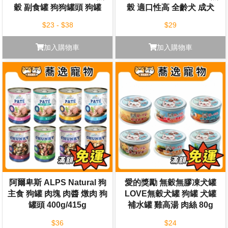
穀 副食罐 狗狗罐頭 狗罐
榖 適口性高 全齡犬 成犬
80g 400g
100g
$23 - $38
$29
加入購物車
加入購物車
阿爾卑斯 ALPS Natural 狗
愛的獎勵 無穀無膠凍犬罐
主食 狗罐 肉塊 肉醬 燉肉 狗
LOVE無穀犬罐 狗罐 犬罐
罐頭 400g/415g
補水罐 雞高湯 肉絲 80g
$36
$24