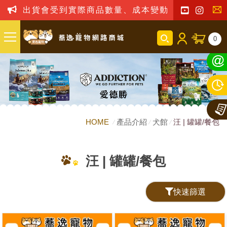
出貨會受到實際商品數量、成本變動之影響，我司保留
聯
0
絡
我
們
HOME
產品介紹
犬館
汪 | 罐罐/餐包
汪 | 罐罐/餐包
快速篩選