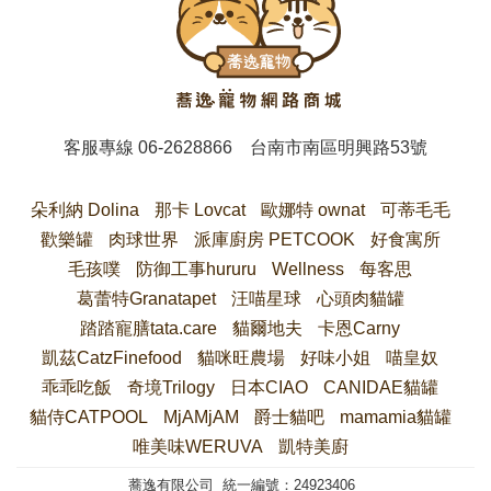
客服專線
06-2628866
台南市南區明興路53號
朵利納 Dolina
那卡 Lovcat
歐娜特 ownat
可蒂毛毛
歡樂罐
肉球世界
派庫廚房 PETCOOK
好食寓所
毛孩噗
防御工事hururu
Wellness
每客思
葛蕾特Granatapet
汪喵星球
心頭肉貓罐
踏踏寵膳tata.care
貓爾地夫
卡恩Carny
凱茲CatzFinefood
貓咪旺農場
好味小姐
喵皇奴
乖乖吃飯
奇境Trilogy
日本CIAO
CANIDAE貓罐
貓侍CATPOOL
MjAMjAM
爵士貓吧
mamamia貓罐
唯美味WERUVA
凱特美廚
蕎逸有限公司 統一編號：24923406