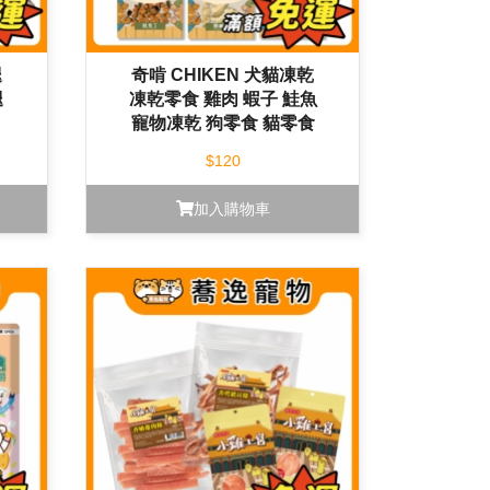
腿
奇啃 CHIKEN 犬貓凍乾
腿
凍乾零食 雞肉 蝦子 鮭魚
寵物凍乾 狗零食 貓零食
$120
加入購物車