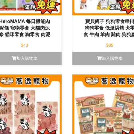
HeroMAMA 每日機能肉
寶貝餌子 狗狗零食串
泥條 寵物零食 犬貓肉泥
狗狗零食 低溫烘烤 犬
條 貓咪零食 狗零食 肉泥
食 牛肉 羊肉 雞肉 狗狗
條 貓肉泥
心
$43
$85
加入購物車
加入購物車