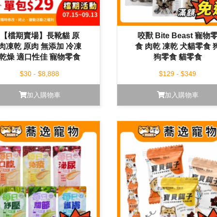
【檔期賣場】長靴貓 原
咬獸 Bite Beast 寵物
肉凍乾 原肉 無添加 冷凍
食 肉乾 凍乾 犬貓零食 
乾燥 適口性佳 寵物零食
狗零食 貓零食
狗零食 貓零食 小包裝
$30 - $8,888
$129 - $349
加入購物車
加入購物車