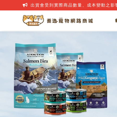
網路詐騙案件層出不窮，若接到疑似詐騙電