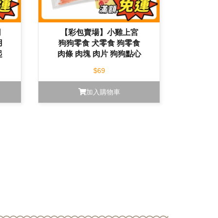
司
【彩包賣場】小雞上宮
用
狗狗零食 犬零食 狗零食
起
肉條 肉塊 肉片 狗狗點心
$69
加入購物車