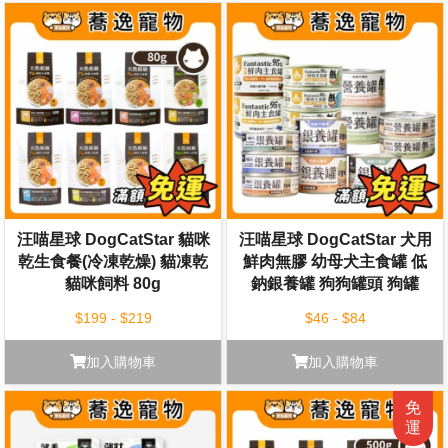
汪喵星球 DogCatStar 貓咪
汪喵星球 DogCatStar 犬用
乾生食餐(冷凍乾燥) 貓凍乾
鮮肉無膠 幼母犬主食罐 低
貓咪飼料 80g
鈉銀養罐 狗狗罐頭 狗罐
80g/165g
$199 - $219
$46 - $84
加入購物車
加入購物車