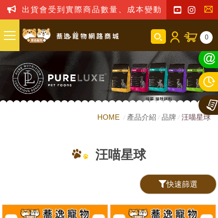
出貨會受到實際商品數量、成本變動之影響，我司保留
聯
0
絡
我
們
HOME
產品介紹
品牌
汪喵星球
汪喵星球
快速篩選