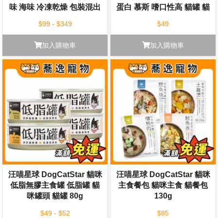
味 海味 冷凍乾燥 包裝混出
蛋白 慕斯 嗜口性高 貓罐 貓
主食罐 80g
$99 - $349
$49
加入購物車
加入購物車
汪喵星球 DogCatStar 貓咪
汪喵星球 DogCatStar 貓咪
低脂無膠主食罐 低脂罐 貓
主食餐包 貓咪主食 貓餐包
咪罐頭 貓罐 80g
130g
$49 - $52
$85