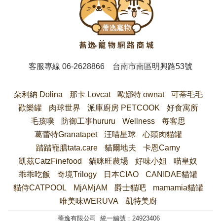
客服專線
06-2628866
台南市南區明興路53號
朵利納 Dolina
那卡 Lovcat
歐娜特 ownat
可蒂毛毛
歡樂罐
肉球世界
派庫廚房 PETCOOK
好食寓所
毛孩噗
防御工事hururu
Wellness
每客思
葛蕾特Granatapet
汪喵星球
心頭肉貓罐
踏踏寵膳tata.care
貓爾地夫
卡恩Carny
凱茲CatzFinefood
貓咪旺農場
好味小姐
喵皇奴
乖乖吃飯
奇境Trilogy
日本CIAO
CANIDAE貓罐
貓侍CATPOOL
MjAMjAM
爵士貓吧
mamamia貓罐
唯美味WERUVA
凱特美廚
蕎逸有限公司 統一編號：24923406