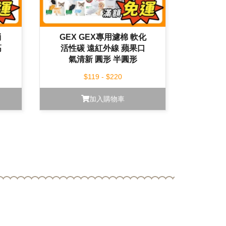
消
GEX GEX專用濾棉 軟化
高
活性碳 遠紅外線 蘋果口
氣清新 圓形 半圓形
$119 - $220
加入購物車