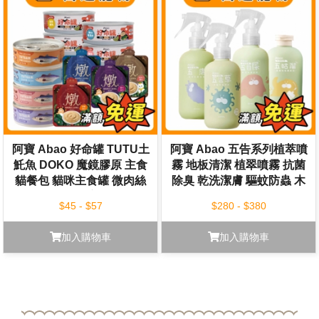
阿寶 Abao 好命罐 TUTU土
阿寶 Abao 五告系列植萃噴
魠魚 DOKO 魔鏡膠原 主食
霧 地板清潔 植翠噴霧 抗菌
貓餐包 貓咪主食罐 微肉絲
除臭 乾洗潔膚 驅蚊防蟲 木
貓罐 貓餐包 貓主食 全齡貓
質香 花香
$45 - $57
$280 - $380
加入購物車
加入購物車