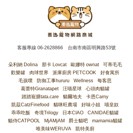
客服專線
06-2628866
台南市南區明興路53號
朵利納 Dolina
那卡 Lovcat
歐娜特 ownat
可蒂毛毛
歡樂罐
肉球世界
派庫廚房 PETCOOK
好食寓所
毛孩噗
防御工事hururu
Wellness
每客思
葛蕾特Granatapet
汪喵星球
心頭肉貓罐
踏踏寵膳tata.care
貓爾地夫
卡恩Carny
凱茲CatzFinefood
貓咪旺農場
好味小姐
喵皇奴
乖乖吃飯
奇境Trilogy
日本CIAO
CANIDAE貓罐
貓侍CATPOOL
MjAMjAM
爵士貓吧
mamamia貓罐
唯美味WERUVA
凱特美廚