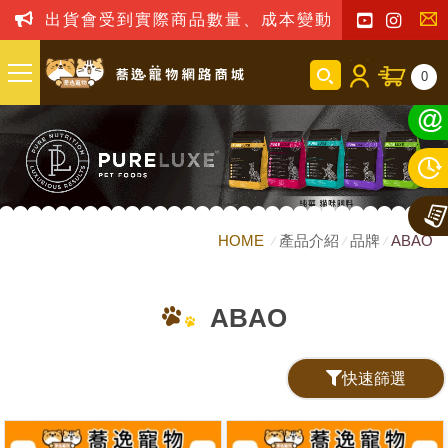
出貨會受到實際商品數量、成本變動之影響，我司
聯
0
絡
我
們
HOME
產品介紹
品牌
ABAO
ABAO
快速篩選