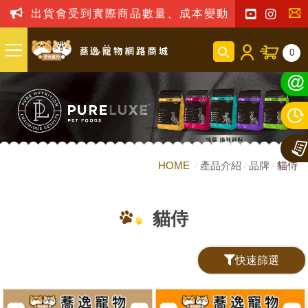
出貨會受到實際商品數量、成本變動之影響，我司
聯
0
絡
我
們
HOME
產品介紹
品牌
貓侍
貓侍
快速篩選