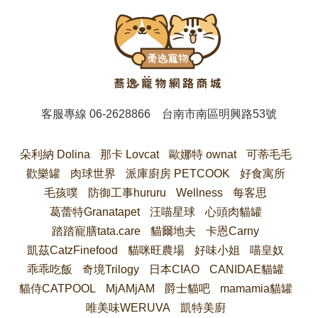
客服專線
06-2628866
台南市南區明興路53號
朵利納 Dolina
那卡 Lovcat
歐娜特 ownat
可蒂毛毛
歡樂罐
肉球世界
派庫廚房 PETCOOK
好食寓所
毛孩噗
防御工事hururu
Wellness
每客思
葛蕾特Granatapet
汪喵星球
心頭肉貓罐
踏踏寵膳tata.care
貓爾地夫
卡恩Carny
凱茲CatzFinefood
貓咪旺農場
好味小姐
喵皇奴
乖乖吃飯
奇境Trilogy
日本CIAO
CANIDAE貓罐
貓侍CATPOOL
MjAMjAM
爵士貓吧
mamamia貓罐
唯美味WERUVA
凱特美廚