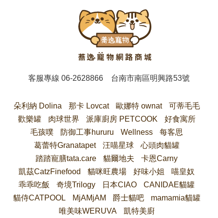
客服專線
06-2628866
台南市南區明興路53號
朵利納 Dolina
那卡 Lovcat
歐娜特 ownat
可蒂毛毛
歡樂罐
肉球世界
派庫廚房 PETCOOK
好食寓所
毛孩噗
防御工事hururu
Wellness
每客思
葛蕾特Granatapet
汪喵星球
心頭肉貓罐
踏踏寵膳tata.care
貓爾地夫
卡恩Carny
凱茲CatzFinefood
貓咪旺農場
好味小姐
喵皇奴
乖乖吃飯
奇境Trilogy
日本CIAO
CANIDAE貓罐
貓侍CATPOOL
MjAMjAM
爵士貓吧
mamamia貓罐
唯美味WERUVA
凱特美廚