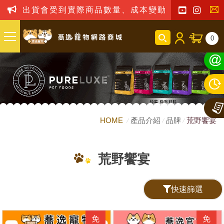
出貨會受到實際商品數量、成本變動之影響，我司
聯
0
絡
我
們
HOME
產品介紹
品牌
荒野饗宴
荒野饗宴
快速篩選