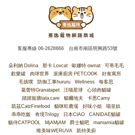
客服專線
06-2628866
台南市南區明興路53號
朵利納 Dolina
那卡 Lovcat
歐娜特 ownat
可蒂毛毛
歡樂罐
肉球世界
派庫廚房 PETCOOK
好食寓所
毛孩噗
防御工事hururu
Wellness
每客思
葛蕾特Granatapet
汪喵星球
心頭肉貓罐
踏踏寵膳tata.care
貓爾地夫
卡恩Carny
凱茲CatzFinefood
貓咪旺農場
好味小姐
喵皇奴
乖乖吃飯
奇境Trilogy
日本CIAO
CANIDAE貓罐
貓侍CATPOOL
MjAMjAM
爵士貓吧
mamamia貓罐
唯美味WERUVA
凱特美廚