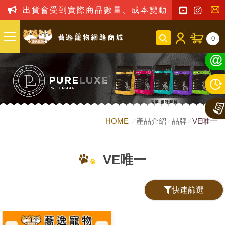
出貨會受到實際商品數量、成本變動之影響，我司
聯
0
絡
我
們
HOME
產品介紹
品牌
VE唯一
VE唯一
快速篩選