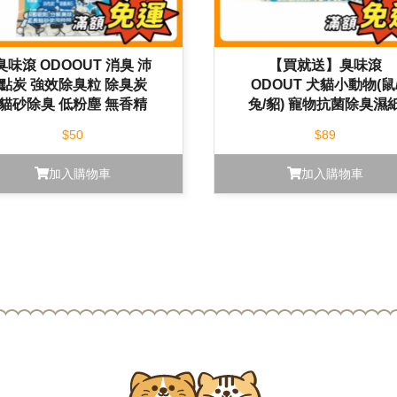
臭味滾 ODOOUT 消臭 沛
【買就送】臭味滾
點炭 強效除臭粒 除臭炭
ODOUT 犬貓小動物(鼠
貓砂除臭 低粉塵 無香精
兔/貂) 寵物抗菌除臭濕
80g
巾 50抽
$50
$89
加入購物車
加入購物車