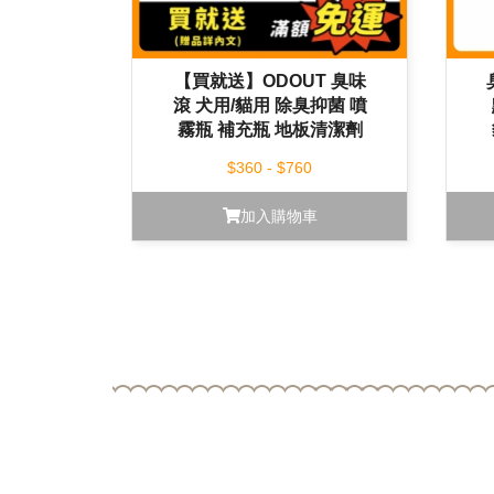
【買就送】ODOUT 臭味
滾 犬用/貓用 除臭抑菌 噴
霧瓶 補充瓶 地板清潔劑
食器洗滌劑
$360 - $760
加入購物車