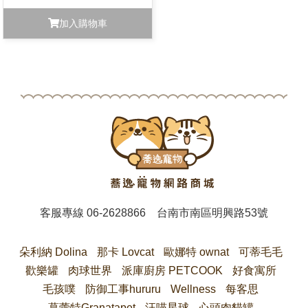
加入購物車
客服專線
06-2628866
台南市南區明興路53號
朵利納 Dolina
那卡 Lovcat
歐娜特 ownat
可蒂毛毛
歡樂罐
肉球世界
派庫廚房 PETCOOK
好食寓所
毛孩噗
防御工事hururu
Wellness
每客思
葛蕾特Granatapet
汪喵星球
心頭肉貓罐