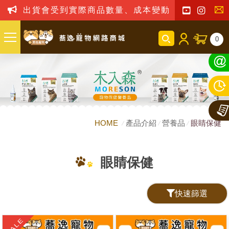
出貨會受到實際商品數量、成本變動之影響，我司
聯
0
絡
我
們
HOME
產品介紹
營養品
眼睛保健
眼睛保健
快速篩選