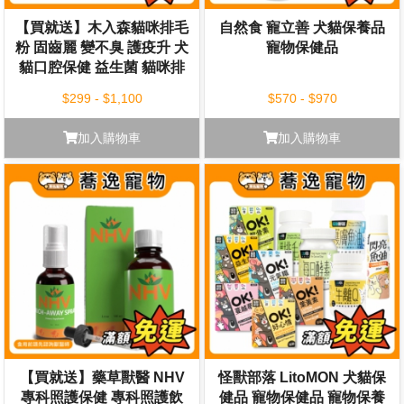
【買就送】木入森貓咪排毛
自然食 寵立善 犬貓保養品
粉 固齒麗 變不臭 護疫升 犬
寵物保健品
貓口腔保健 益生菌 貓咪排
毛粉 貓咪排毛 魚油粉
$299 - $1,100
$570 - $970
加入購物車
加入購物車
【買就送】藥草獸醫 NHV
怪獸部落 LitoMON 犬貓保
專科照護保健 專科照護飲
健品 寵物保健品 寵物保養