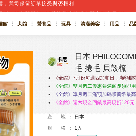
話，應立即撥打165防詐騙專線或詢問客服人員唷!!
貓館
犬館
營養品
玩具
清潔美容
用品
品
日本 PHILOCOM
毛 捲毛 貝殼梳
《全館》7月份每週四加餐日，滿額贈
《全館》雙月週二優惠卷滿額即領即用
《全館》單月週二滿額加碼贈蕎幣最高4
《全館》週六現金回饋最高現折120元
產 地
日本
規 格
1入