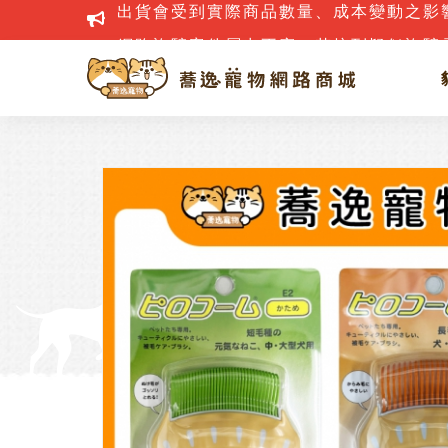
網路詐騙案件層出不窮，若接到疑似詐騙電