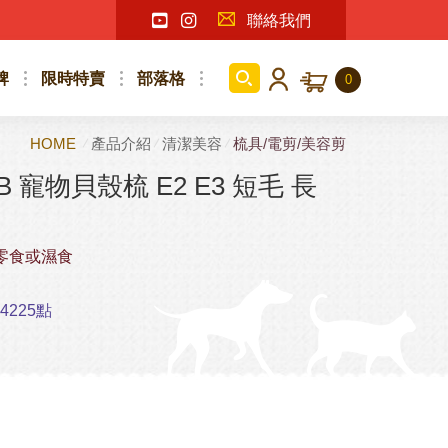
聯絡我們
牌
限時特賣
部落格
0
HOME
產品介紹
清潔美容
梳具/電剪/美容剪
B 寵物貝殼梳 E2 E3 短毛 長
零食或濕食
225點