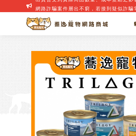
網路詐騙案件層出不窮，若接到疑似詐騙電