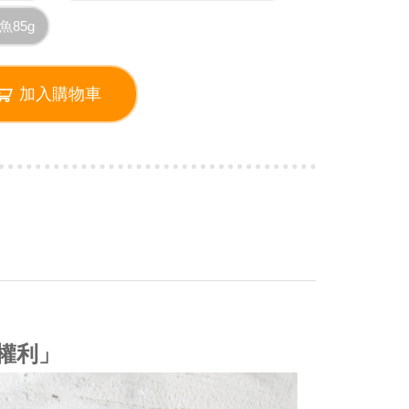
魚85g
加入購物車
否權利」