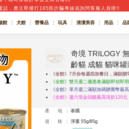
話，應立即撥打165防詐騙專線或詢問客服人員唷!!
貓館
犬館
營養品
玩具
清潔美容
用品
品
奇境 TRILOGY
齡貓 成貓 貓咪罐頭 
《全館》7月份每週四加餐日，滿額贈
《全館》雙月週二優惠卷滿額即領即用
《全館》單月週二滿額加碼贈蕎幣最高4
《全館》週六現金回饋最高現折120元
產 地
泰國
規 格
淨重 55g/85g