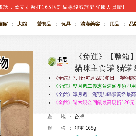
話，應立即撥打165防詐騙專線或詢問客服人員唷!!
貓館
犬館
營養品
玩具
清潔美容
用品
品
《免運》【整箱】
貓咪主食罐 貓罐 
《全館》7月份每週四加餐日，滿額贈
《全館》雙月週二優惠卷滿額即領即用
《全館》單月週二滿額加碼贈蕎幣最高4
《全館》週六現金回饋最高現折120元
產 地
台灣
規 格
淨重 165g