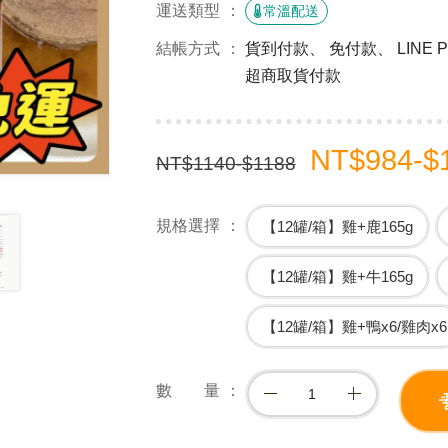
運送類型
常溫配送
結帳方式
貨到付款、 免付款、 LINE
超商取貨付款
NT$984-$
NT$1140-$1188
規格選擇
【12罐/箱】雞+鹿165g
【12罐/箱】雞+牛165g
【12罐/箱】雞+鴨x6/雞肉x6
數 量