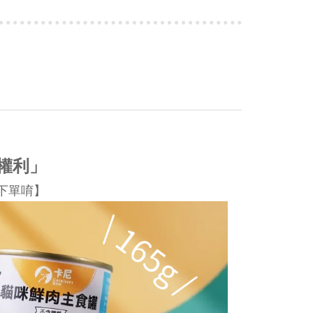
權利」
下單唷】