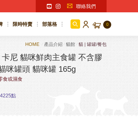
聯絡我們
牌
限時特賣
部落格
0
HOME
產品介紹
貓館
貓 | 罐罐/餐包
卡尼 貓咪鮮肉主食罐 不含膠
貓咪罐頭 貓咪罐 165g
零食或濕食
225點