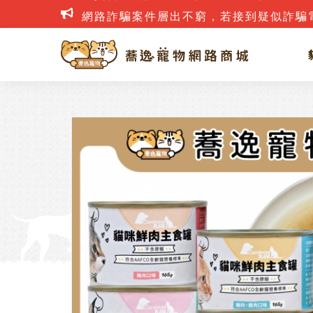
網路詐騙案件層出不窮，若接到疑似詐騙電