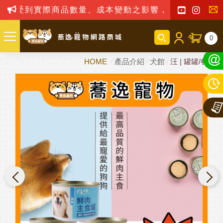
到實際商品數量、成本變動之影響，我司保留訂單接受與
聯
0
絡
HOME
產品介紹
犬館
汪 | 罐罐/餐包
我
們