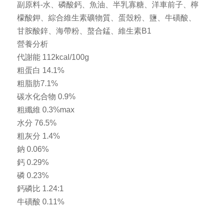
副原料-水、磷酸鈣、魚油、半乳寡糖、洋車前子、檸
檬酸鉀、綜合維生素礦物質、蛋殼粉、鹽、牛磺酸、
甘胺酸鋅、海帶粉、螯合錳、維生素B1
營養分析
代謝能 112kcal/100g
粗蛋白 14.1%
粗脂肪7.1%
碳水化合物 0.9%
粗纖維 0.3%max
水分 76.5%
粗灰分 1.4%
鈉 0.06%
鈣 0.29%
磷 0.23%
鈣磷比 1.24:1
牛磺酸 0.11%