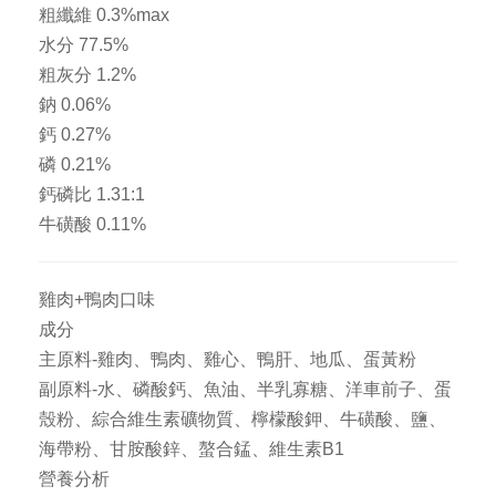
粗纖維 0.3%max
水分 77.5%
粗灰分 1.2%
鈉 0.06%
鈣 0.27%
磷 0.21%
鈣磷比 1.31:1
牛磺酸 0.11%
雞肉+鴨肉口味
成分
主原料-雞肉、鴨肉、雞心、鴨肝、地瓜、蛋黃粉
副原料-水、磷酸鈣、魚油、半乳寡糖、洋車前子、蛋
殼粉、綜合維生素礦物質、檸檬酸鉀、牛磺酸、鹽、
海帶粉、甘胺酸鋅、螯合錳、維生素B1
營養分析