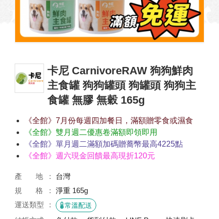
卡尼 CarnivoreRAW 狗狗鮮肉
主食罐 狗狗罐頭 狗罐頭 狗狗主
食罐 無膠 無穀 165g
《全館》7月份每週四加餐日，滿額贈零食或濕食
《全館》雙月週二優惠卷滿額即領即用
《全館》單月週二滿額加碼贈蕎幣最高4225點
《全館》週六現金回饋最高現折120元
產 地
台灣
規 格
淨重 165g
運送類型
常溫配送