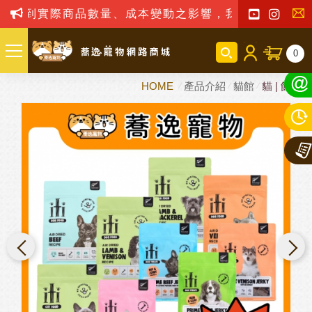
實際商品數量、成本變動之影響，我司保留訂單接受與
聯
0
絡
HOME
產品介紹
貓館
貓 | 飼料
我
們