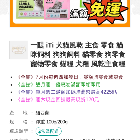
一醍 iTi 犬貓風乾 主食 零食 貓
咪飼料 狗狗飼料 貓零食 狗零食
寵物零食 貓糧 犬糧 風乾主食糧
《全館》7月份每週四加餐日，滿額贈零食或濕食
《全館》雙月週二優惠卷滿額即領即用
《全館》單月週二滿額加碼贈蕎幣最高4225點
《全館》週六現金回饋最高現折120元
產 地
紐西蘭
規 格
淨重 100g/200g
運送類型
常溫配送