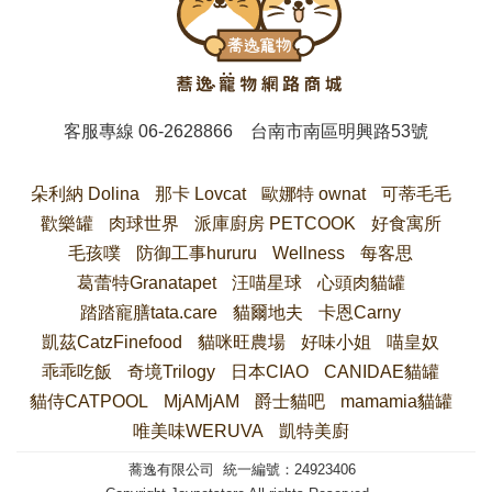
客服專線
06-2628866
台南市南區明興路53號
朵利納 Dolina
那卡 Lovcat
歐娜特 ownat
可蒂毛毛
歡樂罐
肉球世界
派庫廚房 PETCOOK
好食寓所
毛孩噗
防御工事hururu
Wellness
每客思
葛蕾特Granatapet
汪喵星球
心頭肉貓罐
踏踏寵膳tata.care
貓爾地夫
卡恩Carny
凱茲CatzFinefood
貓咪旺農場
好味小姐
喵皇奴
乖乖吃飯
奇境Trilogy
日本CIAO
CANIDAE貓罐
貓侍CATPOOL
MjAMjAM
爵士貓吧
mamamia貓罐
唯美味WERUVA
凱特美廚
蕎逸有限公司 統一編號：24923406