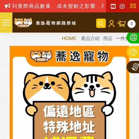
會受到實際商品數量、成本變動之影響，我司保留訂單接
聯
0
絡
HOME
產品介紹
用品
一件免運
我
們