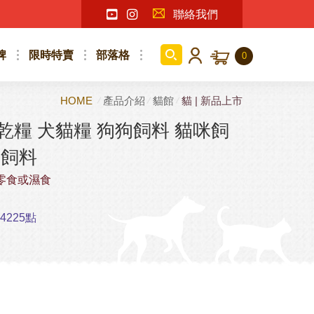
聯絡我們
牌
限時特賣
部落格
0
HOME
產品介紹
貓館
貓 | 新品上市
乾糧 犬貓糧 狗狗飼料 貓咪飼
物飼料
零食或濕食
225點