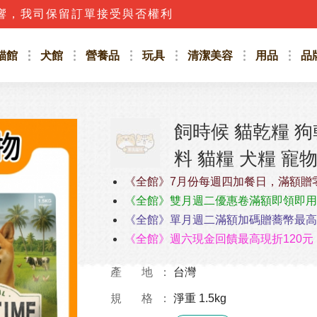
響，我司保留訂單接受與否權利
貓館
犬館
營養品
玩具
清潔美容
用品
品
飼時候 貓乾糧 狗
料 貓糧 犬糧 寵
《全館》7月份每週四加餐日，滿額贈
《全館》雙月週二優惠卷滿額即領即用
《全館》單月週二滿額加碼贈蕎幣最高4
《全館》週六現金回饋最高現折120元
產 地
台灣
規 格
淨重 1.5kg