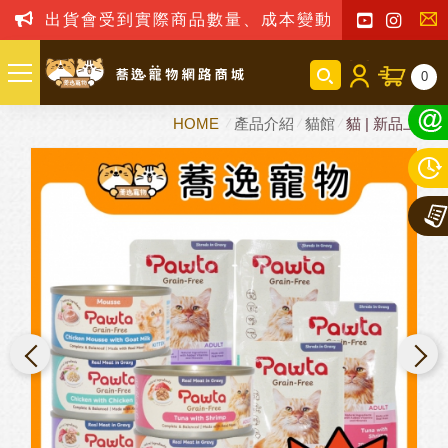
出貨會受到實際商品數量、成本變動之影響，我司
聯
0
絡
HOME
產品介紹
貓館
貓 | 新品上市
我
們