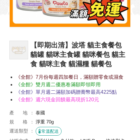
【即期出清】波塔 貓主食餐包
貓罐 貓咪主食罐 貓咪餐包 貓主
食 貓咪主食 貓濕糧 貓餐包
《全館》7月份每週四加餐日，滿額贈零食或濕食
《全館》雙月週二優惠卷滿額即領即用
《全館》單月週二滿額加碼贈蕎幣最高4225點
《全館》週六現金回饋最高現折120元
產 地
泰國
規 格
淨重 70g
運送類型
常溫配送