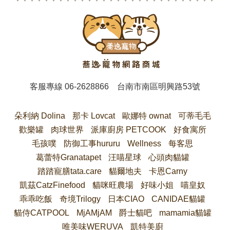
客服專線
06-2628866
台南市南區明興路53號
朵利納 Dolina
那卡 Lovcat
歐娜特 ownat
可蒂毛毛
歡樂罐
肉球世界
派庫廚房 PETCOOK
好食寓所
毛孩噗
防御工事hururu
Wellness
每客思
葛蕾特Granatapet
汪喵星球
心頭肉貓罐
踏踏寵膳tata.care
貓爾地夫
卡恩Carny
凱茲CatzFinefood
貓咪旺農場
好味小姐
喵皇奴
乖乖吃飯
奇境Trilogy
日本CIAO
CANIDAE貓罐
貓侍CATPOOL
MjAMjAM
爵士貓吧
mamamia貓罐
唯美味WERUVA
凱特美廚