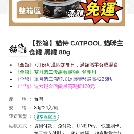
【整箱】貓侍 CATPOOL 貓咪主
食罐 黑罐 80g
《全館》7月份每週四加餐日，滿額贈零食或濕食
《全館》雙月週二優惠卷滿額即領即用
《全館》單月週二滿額加碼贈蕎幣最高4225點
《全館》週六現金回饋最高現折120元
產 地
台灣
規 格
80g*24入/箱
運送類型
常溫配送
結帳方式
貨到付款、 免付款、 LINE Pay、 快速刷卡、
第三方支付刷卡、 銀行轉帳、 超商取貨付款