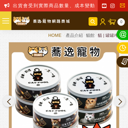
出貨會受到實際商品數量、成本變動之影響，我司
聯
0
絡
HOME
產品介紹
貓館
貓 | 罐罐/餐包
我
們