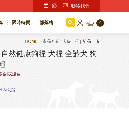
聯絡我們
牌
限時特賣
部落格
0
HOME
產品介紹
犬館
汪 | 新品上市
ood 自然健康狗糧 犬糧 全齡犬 狗
糧
零食或濕食
225點