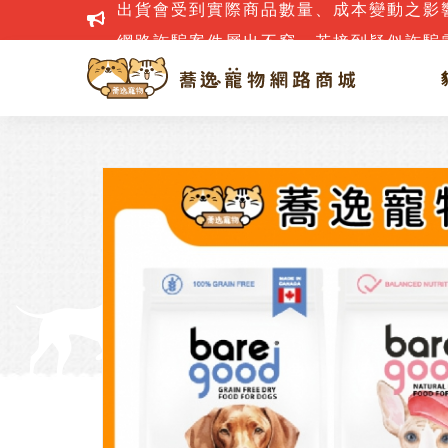
網路詐騙案件層出不窮，若接到疑似詐騙電