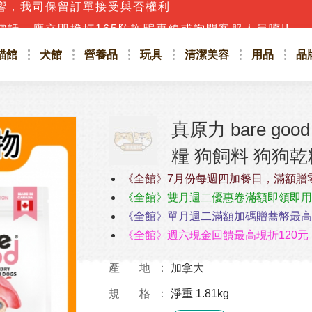
話，應立即撥打165防詐騙專線或詢問客服人員唷!!
貓館
犬館
營養品
玩具
清潔美容
用品
品
真原力 bare g
糧 狗飼料 狗狗乾
《全館》7月份每週四加餐日，滿額贈
《全館》雙月週二優惠卷滿額即領即用
《全館》單月週二滿額加碼贈蕎幣最高4
《全館》週六現金回饋最高現折120元
產 地
加拿大
規 格
淨重 1.81kg