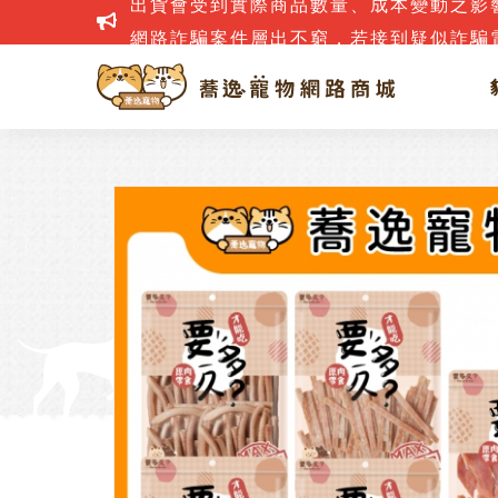
網路詐騙案件層出不窮，若接到疑似詐騙電