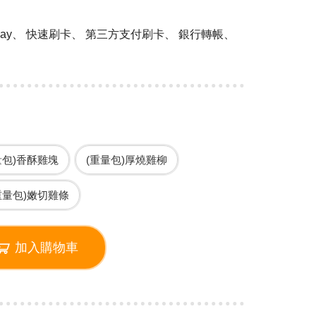
 Pay、 快速刷卡、 第三方支付刷卡、 銀行轉帳、
量包)香酥雞塊
(重量包)厚燒雞柳
重量包)嫩切雞條
加入購物車