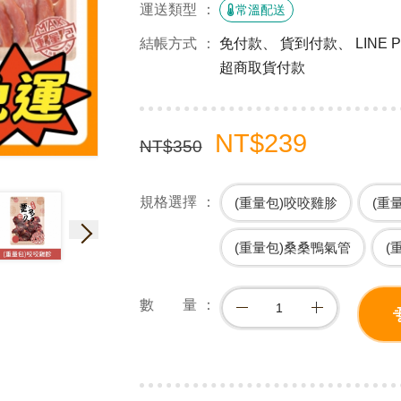
運送類型
常溫配送
結帳方式
免付款、 貨到付款、 LINE
超商取貨付款
NT$239
NT$350
規格選擇
(重量包)咬咬雞胗
(重
(重量包)桑桑鴨氣管
(
數 量