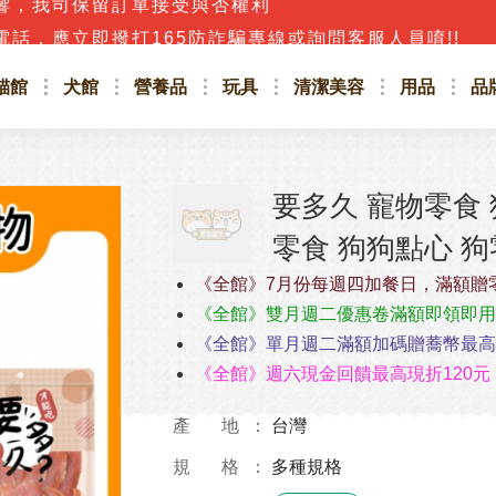
話，應立即撥打165防詐騙專線或詢問客服人員唷!!
貓館
犬館
營養品
玩具
清潔美容
用品
品
要多久 寵物零食 
零食 狗狗點心 
《全館》7月份每週四加餐日，滿額贈
《全館》雙月週二優惠卷滿額即領即用
《全館》單月週二滿額加碼贈蕎幣最高4
《全館》週六現金回饋最高現折120元
產 地
台灣
規 格
多種規格