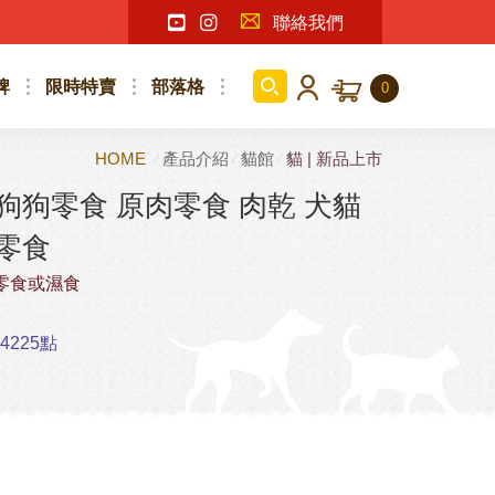
聯絡我們
牌
限時特賣
部落格
0
HOME
產品介紹
貓館
貓 | 新品上市
狗狗零食 原肉零食 肉乾 犬貓
狗零食
零食或濕食
225點