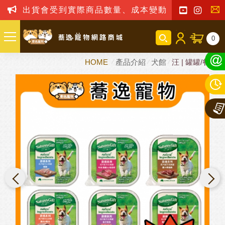
出貨會受到實際商品數量、成本變動之影響，我司
聯
0
絡
HOME
產品介紹
犬館
汪 | 罐罐/餐包
我
們