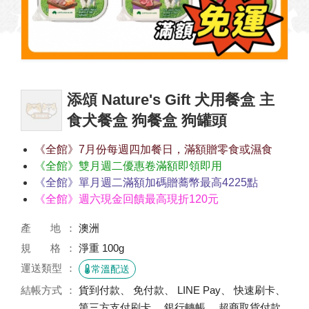
添頌 Nature's Gift 犬用餐盒 主
食犬餐盒 狗餐盒 狗罐頭
《全館》7月份每週四加餐日，滿額贈零食或濕食
《全館》雙月週二優惠卷滿額即領即用
《全館》單月週二滿額加碼贈蕎幣最高4225點
《全館》週六現金回饋最高現折120元
產 地
澳洲
規 格
淨重 100g
運送類型
常溫配送
結帳方式
貨到付款、 免付款、 LINE Pay、 快速刷卡、
第三方支付刷卡、 銀行轉帳、 超商取貨付款