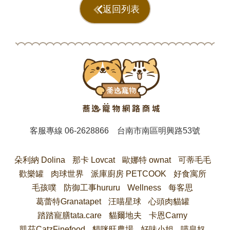
返回列表
客服專線
06-2628866
台南市南區明興路53號
朵利納 Dolina
那卡 Lovcat
歐娜特 ownat
可蒂毛毛
歡樂罐
肉球世界
派庫廚房 PETCOOK
好食寓所
毛孩噗
防御工事hururu
Wellness
每客思
葛蕾特Granatapet
汪喵星球
心頭肉貓罐
踏踏寵膳tata.care
貓爾地夫
卡恩Carny
凱茲CatzFinefood
貓咪旺農場
好味小姐
喵皇奴