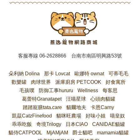
客服專線
06-2628866
台南市南區明興路53號
朵利納 Dolina
那卡 Lovcat
歐娜特 ownat
可蒂毛毛
歡樂罐
肉球世界
派庫廚房 PETCOOK
好食寓所
毛孩噗
防御工事hururu
Wellness
每客思
葛蕾特Granatapet
汪喵星球
心頭肉貓罐
踏踏寵膳tata.care
貓爾地夫
卡恩Carny
凱茲CatzFinefood
貓咪旺農場
好味小姐
喵皇奴
乖乖吃飯
奇境Trilogy
日本CIAO
CANIDAE貓罐
貓侍CATPOOL
MjAMjAM
爵士貓吧
mamamia貓罐