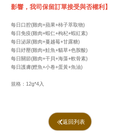
影響，我司保留訂單接受與否權利】
每日口腔(雞肉+蘋果+柿子萃取物)
每日免疫(雞肉+蝦仁+枸杞+蝦紅素)
每日泌尿(雞肉+蔓越莓+甘露糖)
每日紓壓(雞肉+鮭魚+貓草+色胺酸)
每日關節(雞肉+干貝+海藻+軟骨素)
每日護膚(鰹魚+小卷+蛋黃+魚油)
規格：12g*4入
返回列表