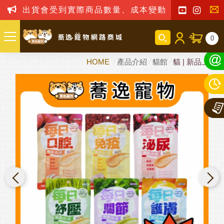
出貨會受到實際商品數量、成本變動之影響，我司
聯
0
絡
HOME
產品介紹
貓館
貓 | 新品上市
我
們