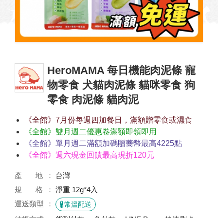
HeroMAMA 每日機能肉泥條 寵
物零食 犬貓肉泥條 貓咪零食 狗
零食 肉泥條 貓肉泥
《全館》7月份每週四加餐日，滿額贈零食或濕食
《全館》雙月週二優惠卷滿額即領即用
《全館》單月週二滿額加碼贈蕎幣最高4225點
《全館》週六現金回饋最高現折120元
產 地
台灣
規 格
淨重 12g*4入
運送類型
常溫配送