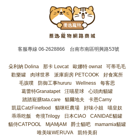
客服專線
06-2628866
台南市南區明興路53號
朵利納 Dolina
那卡 Lovcat
歐娜特 ownat
可蒂毛毛
歡樂罐
肉球世界
派庫廚房 PETCOOK
好食寓所
毛孩噗
防御工事hururu
Wellness
每客思
葛蕾特Granatapet
汪喵星球
心頭肉貓罐
踏踏寵膳tata.care
貓爾地夫
卡恩Carny
凱茲CatzFinefood
貓咪旺農場
好味小姐
喵皇奴
乖乖吃飯
奇境Trilogy
日本CIAO
CANIDAE貓罐
貓侍CATPOOL
MjAMjAM
爵士貓吧
mamamia貓罐
唯美味WERUVA
凱特美廚