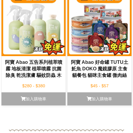
阿寶 Abao 五告系列植萃噴
阿寶 Abao 好命罐 TUTU土
霧 地板清潔 植翠噴霧 抗菌
魠魚 DOKO 魔鏡膠原 主食
除臭 乾洗潔膚 驅蚊防蟲 木
貓餐包 貓咪主食罐 微肉絲
質香 花香
貓罐 貓餐包 貓主食 全齡貓
$280 - $380
$45 - $57
加入購物車
加入購物車