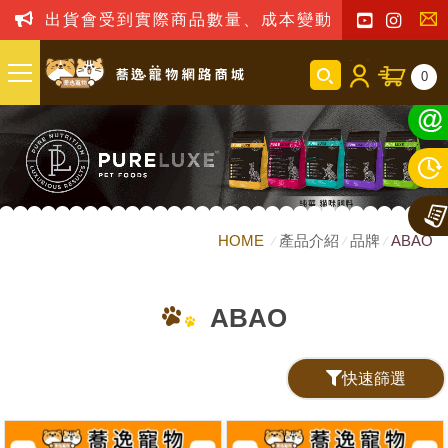
出貨會受到實際商品數量、成本變動之影響，我司
聯
0
絡
我
們
HOME
產品介紹
品牌
ABAO
ABAO
快速篩選