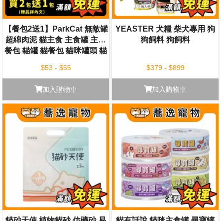
【餐包2送1】ParkCat 無敵罐
YEASTER 犬糧 柴犬專用 狗
超綿肉泥 貓主食 主食罐 主食
狗飼料 狗飼料
餐包 貓罐 貓餐包 貓咪罐頭 貓
咪主食罐
$53 - $55
$379 - $899
加入購物車
加入購物車
貓砂天使 植物貓砂 仿礦砂 易
貓有話說 貓咪主食罐 尋寶罐