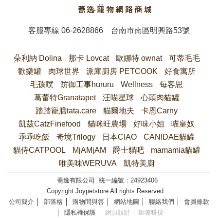
客服專線
06-2628866
台南市南區明興路53號
朵利納 Dolina
那卡 Lovcat
歐娜特 ownat
可蒂毛毛
歡樂罐
肉球世界
派庫廚房 PETCOOK
好食寓所
毛孩噗
防御工事hururu
Wellness
每客思
葛蕾特Granatapet
汪喵星球
心頭肉貓罐
踏踏寵膳tata.care
貓爾地夫
卡恩Carny
凱茲CatzFinefood
貓咪旺農場
好味小姐
喵皇奴
乖乖吃飯
奇境Trilogy
日本CIAO
CANIDAE貓罐
貓侍CATPOOL
MjAMjAM
爵士貓吧
mamamia貓罐
唯美味WERUVA
凱特美廚
蕎逸有限公司 統一編號：24923406
Copyright Joypetstore All rights Reserved.
公司簡介
│
部落格
│
購物問與答
│
網站地圖
│
聯絡我們
│
會員條款
│
隱私權保護
網頁設計
│ 鉅潞科技