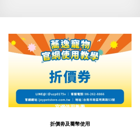
官網使用教學
折價劵及蕎幣使用