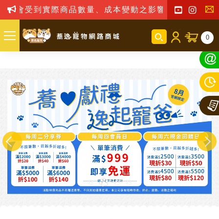
到實際商品數量、成本變動之影響，我司保留訂單接受與
聯
0
絡
我
們