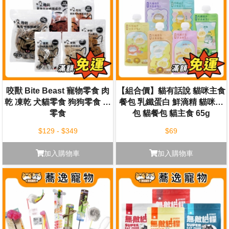
咬獸 Bite Beast 寵物零食 肉
MjaMjam迷幻喵 德國 貓咪主
【組合價】貓有話說 貓咪主食
乾 凍乾 犬貓零食 狗狗零食 貓
食餐包 鮮肉主食餐包
餐包 乳鐵蛋白 鮮滴精 貓咪餐
125g/300g
零食
包 貓餐包 貓主食 65g
$129 - $349
$69
$85 - $129
加入購物車
加入購物車