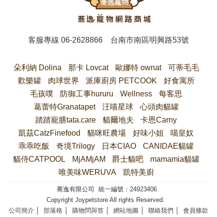
客服專線
06-2628866
台南市南區明興路53號
朵利納 Dolina
那卡 Lovcat
歐娜特 ownat
可蒂毛毛
歡樂罐
肉球世界
派庫廚房 PETCOOK
好食寓所
毛孩噗
防御工事hururu
Wellness
每客思
葛蕾特Granatapet
汪喵星球
心頭肉貓罐
踏踏寵膳tata.care
貓爾地夫
卡恩Carny
凱茲CatzFinefood
貓咪旺農場
好味小姐
喵皇奴
乖乖吃飯
奇境Trilogy
日本CIAO
CANIDAE貓罐
貓侍CATPOOL
MjAMjAM
爵士貓吧
mamamia貓罐
唯美味WERUVA
凱特美廚
蕎逸有限公司 統一編號：24923406
Copyright Joypetstore All rights Reserved.
公司簡介
│
部落格
│
購物問與答
│
網站地圖
│
聯絡我們
│
會員條款