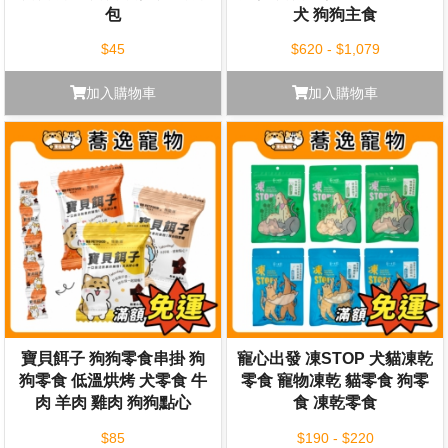
包
犬 狗狗主食
$45
$620 - $1,079
加入購物車
加入購物車
寶貝餌子 狗狗零食串掛 狗
寵心出發 凍STOP 犬貓凍乾
狗零食 低溫烘烤 犬零食 牛
零食 寵物凍乾 貓零食 狗零
肉 羊肉 雞肉 狗狗點心
食 凍乾零食
$85
$190 - $220