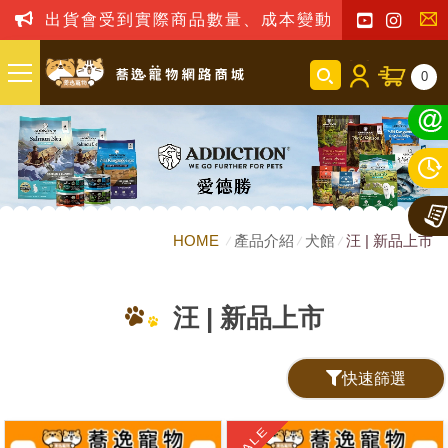
貨會受到實際商品數量、成本變動之影響，我司保留訂單
聯
0
絡
我
們
HOME
產品介紹
犬館
汪 | 新品上市
汪 | 新品上市
快速篩選