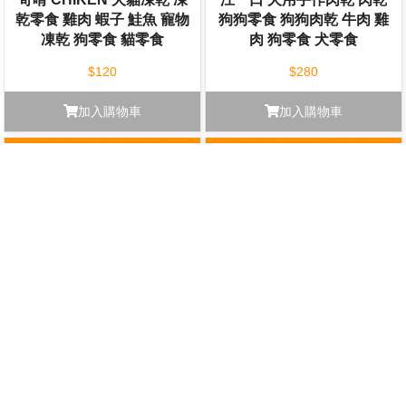
乾零食 雞肉 蝦子 鮭魚 寵物
狗狗零食 狗狗肉乾 牛肉 雞
凍乾 狗零食 貓零食
肉 狗零食 犬零食
$120
$280
加入購物車
加入購物車
多格漫 DoggyMan 寵物 日
要多久 狗狗棒棒糖 燒雞 犬
常清潔用品 寵物身體清潔
用零食 狗狗零食 肉乾 狗狗
犬用 貓用 潔耳 潔牙 眼睛清
點心 獎勵零食