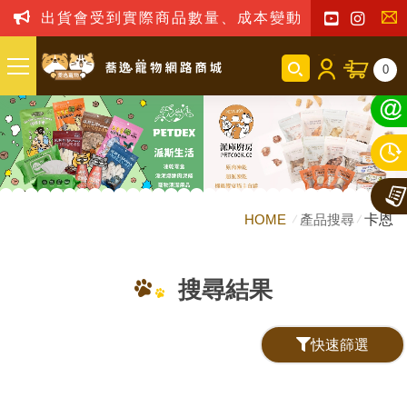
出貨會受到實際商品數量、成本變動之影響，我司
聯
0
絡
我
們
HOME
產品搜尋
卡恩
搜尋結果
快速篩選