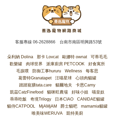
客服專線
06-2628866
台南市南區明興路53號
朵利納 Dolina
那卡 Lovcat
歐娜特 ownat
可蒂毛毛
歡樂罐
肉球世界
派庫廚房 PETCOOK
好食寓所
毛孩噗
防御工事hururu
Wellness
每客思
葛蕾特Granatapet
汪喵星球
心頭肉貓罐
踏踏寵膳tata.care
貓爾地夫
卡恩Carny
凱茲CatzFinefood
貓咪旺農場
好味小姐
喵皇奴
乖乖吃飯
奇境Trilogy
日本CIAO
CANIDAE貓罐
貓侍CATPOOL
MjAMjAM
爵士貓吧
mamamia貓罐
唯美味WERUVA
凱特美廚