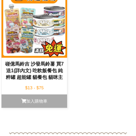
碰億馬鈴吉 沙發馬鈴薯 買7
送1(詳內文) 吃軟飯餐包 純
粹罐 超能罐 貓餐包 貓咪主
食罐 貓罐 貓咪罐頭 貓咪餐
$13 - $75
包
加入購物車