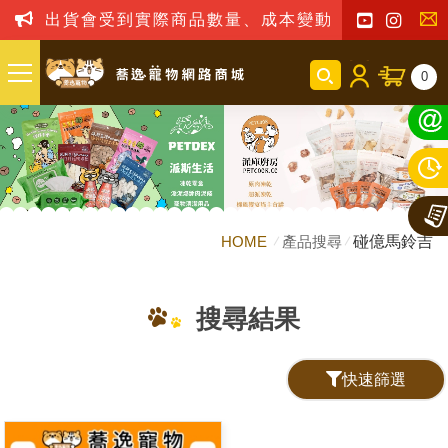
出貨會受到實際商品數量、成本變動之影響，我司
聯
0
絡
我
們
HOME
產品搜尋
碰億馬鈴吉
搜尋結果
快速篩選