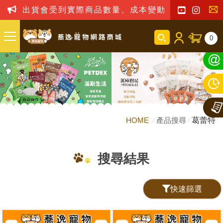
出貨會受到實際商品數量、成本變動之影響，我司
聯
0
絡
我
們
HOME
產品搜尋
葛蕾特
搜尋結果
快速篩選