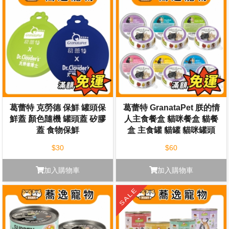
葛蕾特 克勞德 保鮮 罐頭保
葛蕾特 GranataPet 朕的情
鮮蓋 顏色隨機 罐頭蓋 矽膠
人主食餐盒 貓咪餐盒 貓餐
蓋 食物保鮮
盒 主食罐 貓罐 貓咪罐頭
85g
$30
$60
加入購物車
加入購物車