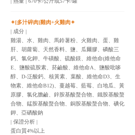
| 熱量 | 670卡/公斤或57卡/罐
✦[多汁碎肉]雞肉+火雞肉✦
| 成分 |
雞湯、水、雞肉、馬鈴薯粉、火雞肉、蛋、雞
肝、胡蘿蔔、天然香料、鹽、瓜爾膠、磷酸三
鈣、氯化鉀、牛磺酸、硫酸鎂、維他命(維他命
E、鹽酸硫胺素、菸鹼酸、維他命A、鹽酸吡哆
醇、D-泛酸鈣、核黃素、葉酸、維他命D3、生
物素、維他命B12)、蔓越莓、藍莓、白地瓜、黃
原膠、氯化膽鹼、鋅胺基酸螯合物、鐵胺基酸螯
合物、錳胺基酸螯合物、銅胺基酸螯合物、碘化
鉀、亞硒酸鈉
| 保證分析 |
蛋白質4%以上