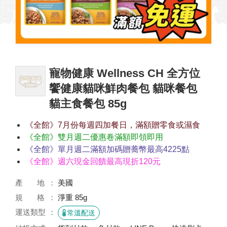
寵物健康 Wellness CH 全方位
饗健康貓咪鮮肉餐包 貓咪餐包
貓主食餐包 85g
《全館》7月份每週四加餐日，滿額贈零食或濕食
《全館》雙月週二優惠卷滿額即領即用
《全館》單月週二滿額加碼贈蕎幣最高4225點
《全館》週六現金回饋最高現折120元
產 地
美國
規 格
淨重 85g
運送類型
常溫配送