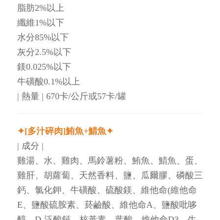
脂肪2%以上
纖維1%以下
水分85%以下
灰分2.5%以下
鎂0.025%以下
牛磺酸0.1%以上
| 熱量 | 670卡/公斤或57卡/罐
✦[多汁碎肉]鮪魚+鯖魚✦
| 成分 |
雞湯、水、雞肉、馬鈴薯粉、鮪魚、鯖魚、蛋、
雞肝、胡蘿蔔、天然香料、鹽、瓜爾膠、磷酸三
鈣、氯化鉀、牛磺酸、硫酸鎂、維他命(維他命
E、鹽酸硫胺素、菸鹼酸、維他命A、鹽酸吡哆
醇、D-泛酸鈣、核黃素、葉酸、維他命D3、生