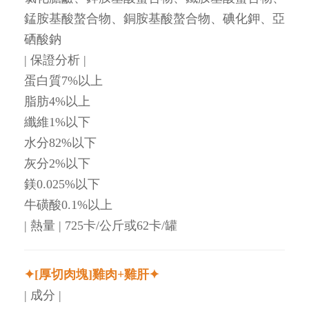
錳胺基酸螯合物、銅胺基酸螯合物、碘化鉀、亞
硒酸鈉
| 保證分析 |
蛋白質7%以上
脂肪4%以上
纖維1%以下
水分82%以下
灰分2%以下
鎂0.025%以下
牛磺酸0.1%以上
| 熱量 | 725卡/公斤或62卡/罐
✦
[厚切肉塊]雞肉+雞肝
✦
| 成分 |