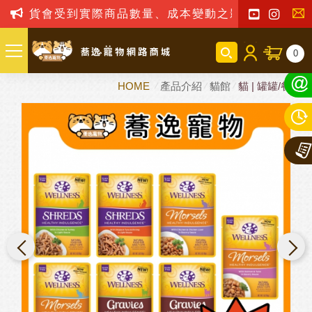
貨會受到實際商品數量、成本變動之影響，我司保留訂單
聯
0
絡
HOME
產品介紹
貓館
貓 | 罐罐/餐包
我
們