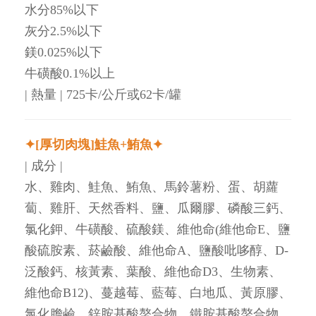
水分85%以下
灰分2.5%以下
鎂0.025%以下
牛磺酸0.1%以上
| 熱量 | 725卡/公斤或62卡/罐
✦[厚切肉塊]鮭魚+鮪魚✦
| 成分 |
水、雞肉、鮭魚、鮪魚、馬鈴薯粉、蛋、胡蘿
蔔、雞肝、天然香料、鹽、瓜爾膠、磷酸三鈣、
氯化鉀、牛磺酸、硫酸鎂、維他命(維他命E、鹽
酸硫胺素、菸鹼酸、維他命A、鹽酸吡哆醇、D-
泛酸鈣、核黃素、葉酸、維他命D3、生物素、
維他命B12)、蔓越莓、藍莓、白地瓜、黃原膠、
氯化膽鹼、鋅胺基酸螯合物、鐵胺基酸螯合物、