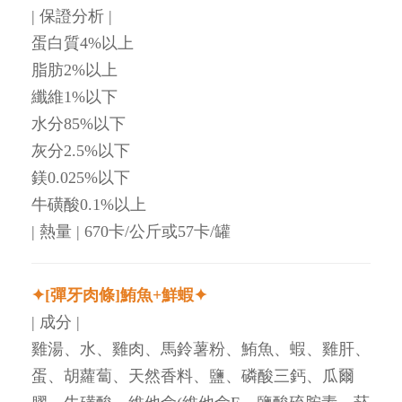
| 保證分析 |
蛋白質4%以上
脂肪2%以上
纖維1%以下
水分85%以下
灰分2.5%以下
鎂0.025%以下
牛磺酸0.1%以上
| 熱量 | 670卡/公斤或57卡/罐
✦[彈牙肉條]鮪魚+鮮蝦✦
| 成分 |
雞湯、水、雞肉、馬鈴薯粉、鮪魚、蝦、雞肝、
蛋、胡蘿蔔、天然香料、鹽、磷酸三鈣、瓜爾