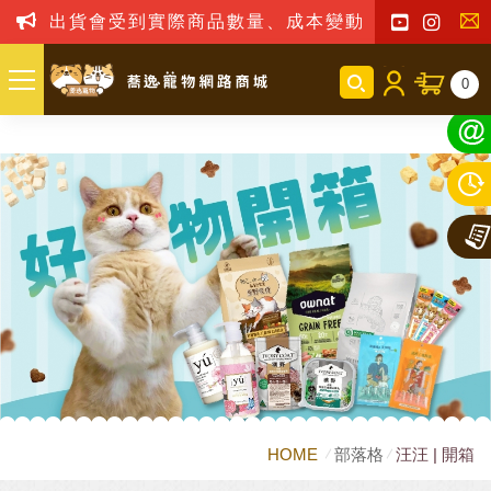
出貨會受到實際商品數量、成本變動之影響，我司
聯
0
絡
我
們
HOME
部落格
汪汪 | 開箱