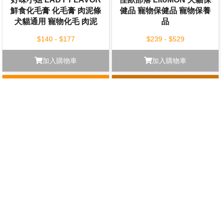
鮮食化毛膏 化毛膏 肉泥條
健品 寵物保健品 寵物保養
犬貓通用 寵物化毛 肉泥
品
$140 - $177
$239 - $529
加入購物車
加入購物車
汪喵星球 DogCatStar 犬貓
日本 mind up B02-002 貓
通用 寵物保養品 寵物保健
咪專用液狀牙膏 30ml
品 包裝混出