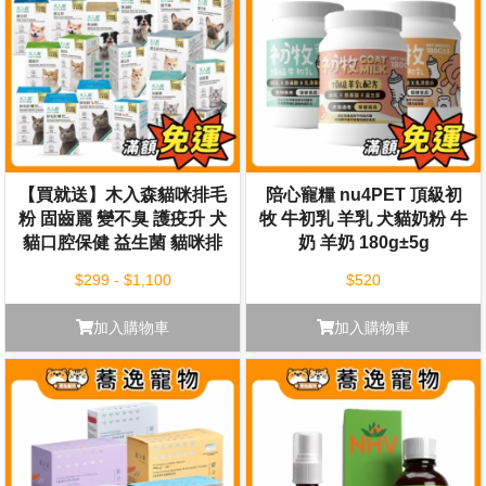
【買就送】木入森貓咪排毛
陪心寵糧 nu4PET 頂級初
粉 固齒麗 變不臭 護疫升 犬
牧 牛初乳 羊乳 犬貓奶粉 牛
貓口腔保健 益生菌 貓咪排
奶 羊奶 180g±5g
毛粉 貓咪排毛 魚油粉
$299 - $1,100
$520
加入購物車
加入購物車