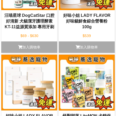
汪喵星球 DogCatStar 口腔
好味小姐 LADY FLAVOR
好清新 犬貓潔牙護理酵素
好味貓鮮食綜合營養粉
KT-11益源質添加 專用牙刷
100g
寵物刷牙 口腔健康
$69 - $630
$539
加入購物車
加入購物車
好味小姐 LADY FLAVOR
怪獸部落 LitoMON 犬貓保