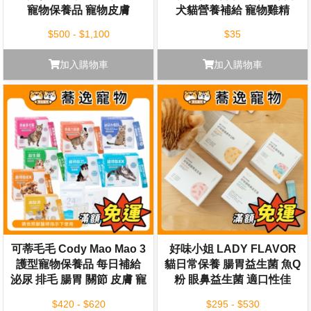
寵物保養品 寵物皮膚
犬貓營養補給 寵物雞精
40ml
$500 - $1,100
$35
加入購物車
加入購物車
可蒂毛毛 Cody Mao Mao 3
好味小姐 LADY FLAVOR
護型寵物保養品 每日補給
貓日常保養 腸胃益生菌 魚Q
泌尿 排毛 腸胃 關節 皮膚 寵
粉 眼鼻益生菌 適口性佳
物保養
$420 - $620
$295 - $530