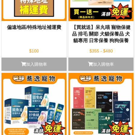
偏遠地區/特殊地址補運費
【買就送】呆丸喵 寵物保健
品 排毛 關節 犬貓保養品 犬
貓專用 日常保養 狗狗保養
貓咪保養
$100
$355 - $480
加入購物車
加入購物車