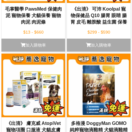
毛掌醫學 PawsMed 保健肉
《出清》 可沛 Koolpal 寵
泥 寵物保養 犬貓保養 寵物
物保健品 Q10 腸胃 眼睛 腸
肉泥 肉泥條
胃 皮毛 離胺酸 益生菌 保養
日常保健 寵物保養
$13 - $660
$299 - $590
加入購物車
加入購物車
《出清》 膚克威 AtopiVet
多格漫 DoggyMan GOMO
寵物項圈 口服液 犬貓皮膚
純粹寵物滴雞精 犬貓滴雞精