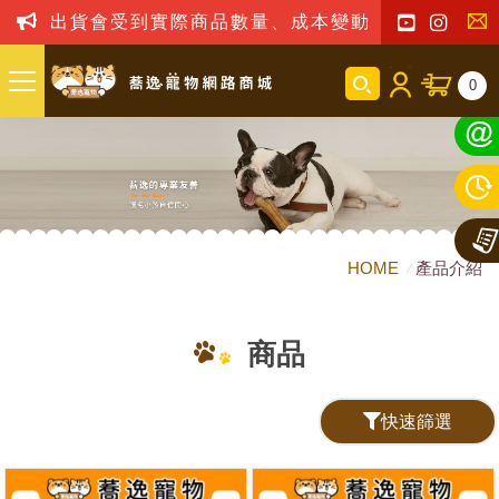
出貨會受到實際商品數量、成本變動之影響，我司
聯
0
絡
我
們
HOME
產品介紹
商品
快速篩選