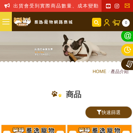
出貨會受到實際商品數量、成本變動之影響，我司
聯
0
絡
我
們
HOME
產品介紹
商品
快速篩選