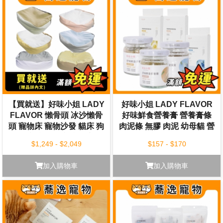
【買就送】好味小姐 LADY
好味小姐 LADY FLAVOR
FLAVOR 懶骨頭 冰沙懶骨
好味鮮食營養膏 營養膏條
頭 寵物床 寵物沙發 貓床 狗
肉泥條 無膠 肉泥 幼母貓 營
狗床 寵物睡床 寵物窩
養膏 貓罐
$1,249 - $2,049
$157 - $170
加入購物車
加入購物車