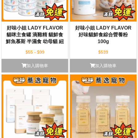
好味小姐 LADY FLAVOR
好味小姐 LADY FLAVOR
貓咪主食罐 滴雞精 貓鮮食
好味貓鮮食綜合營養粉
鮮魚慕斯 半濕食 幼母貓 紐
100g
西蘭罐 肉泥 貓咪罐頭 貓罐
$55 - $99
$539
加入購物車
加入購物車