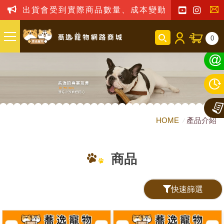
出貨會受到實際商品數量、成本變動之影響，我司
聯
0
絡
我
們
HOME
產品介紹
商品
快速篩選