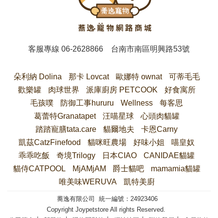
客服專線
06-2628866
台南市南區明興路53號
朵利納 Dolina
那卡 Lovcat
歐娜特 ownat
可蒂毛毛
歡樂罐
肉球世界
派庫廚房 PETCOOK
好食寓所
毛孩噗
防御工事hururu
Wellness
每客思
葛蕾特Granatapet
汪喵星球
心頭肉貓罐
踏踏寵膳tata.care
貓爾地夫
卡恩Carny
凱茲CatzFinefood
貓咪旺農場
好味小姐
喵皇奴
乖乖吃飯
奇境Trilogy
日本CIAO
CANIDAE貓罐
貓侍CATPOOL
MjAMjAM
爵士貓吧
mamamia貓罐
唯美味WERUVA
凱特美廚
蕎逸有限公司 統一編號：24923406
Copyright Joypetstore All rights Reserved.