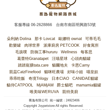
客服專線
06-2628866
台南市南區明興路53號
朵利納 Dolina
那卡 Lovcat
歐娜特 ownat
可蒂毛毛
歡樂罐
肉球世界
派庫廚房 PETCOOK
好食寓所
毛孩噗
防御工事hururu
Wellness
每客思
葛蕾特Granatapet
汪喵星球
心頭肉貓罐
踏踏寵膳tata.care
貓爾地夫
卡恩Carny
凱茲CatzFinefood
貓咪旺農場
好味小姐
喵皇奴
乖乖吃飯
奇境Trilogy
日本CIAO
CANIDAE貓罐
貓侍CATPOOL
MjAMjAM
爵士貓吧
mamamia貓罐
唯美味WERUVA
凱特美廚
蕎逸有限公司 統一編號：24923406
Copyright Joypetstore All rights Reserved.