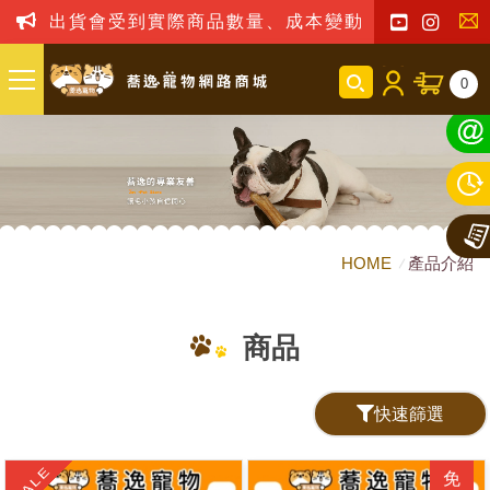
出貨會受到實際商品數量、成本變動之影響，我司
聯
0
絡
我
們
HOME
產品介紹
商品
快速篩選