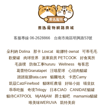
客服專線
06-2628866
台南市南區明興路53號
朵利納 Dolina
那卡 Lovcat
歐娜特 ownat
可蒂毛毛
歡樂罐
肉球世界
派庫廚房 PETCOOK
好食寓所
毛孩噗
防御工事hururu
Wellness
每客思
葛蕾特Granatapet
汪喵星球
心頭肉貓罐
踏踏寵膳tata.care
貓爾地夫
卡恩Carny
凱茲CatzFinefood
貓咪旺農場
好味小姐
喵皇奴
乖乖吃飯
奇境Trilogy
日本CIAO
CANIDAE貓罐
貓侍CATPOOL
MjAMjAM
爵士貓吧
mamamia貓罐
唯美味WERUVA
凱特美廚