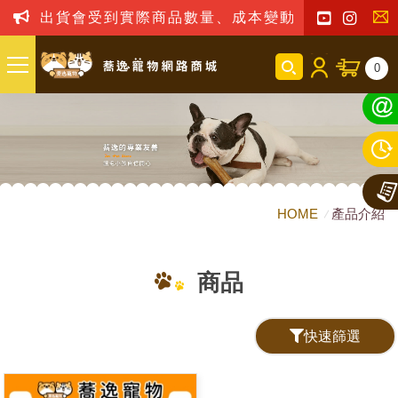
出貨會受到實際商品數量、成本變動之影響，我司
聯
0
絡
我
們
HOME
產品介紹
商品
快速篩選