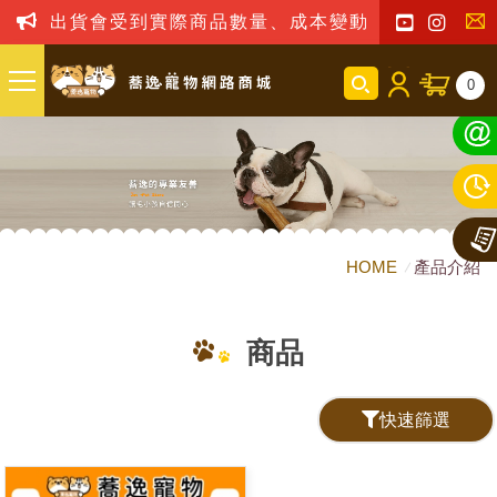
出貨會受到實際商品數量、成本變動之影響，我司
聯
0
絡
我
們
HOME
產品介紹
商品
快速篩選