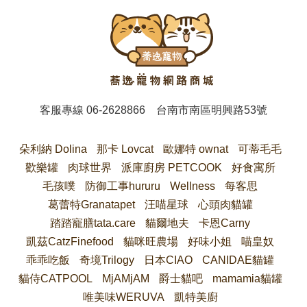
客服專線
06-2628866
台南市南區明興路53號
朵利納 Dolina
那卡 Lovcat
歐娜特 ownat
可蒂毛毛
歡樂罐
肉球世界
派庫廚房 PETCOOK
好食寓所
毛孩噗
防御工事hururu
Wellness
每客思
葛蕾特Granatapet
汪喵星球
心頭肉貓罐
踏踏寵膳tata.care
貓爾地夫
卡恩Carny
凱茲CatzFinefood
貓咪旺農場
好味小姐
喵皇奴
乖乖吃飯
奇境Trilogy
日本CIAO
CANIDAE貓罐
貓侍CATPOOL
MjAMjAM
爵士貓吧
mamamia貓罐
唯美味WERUVA
凱特美廚